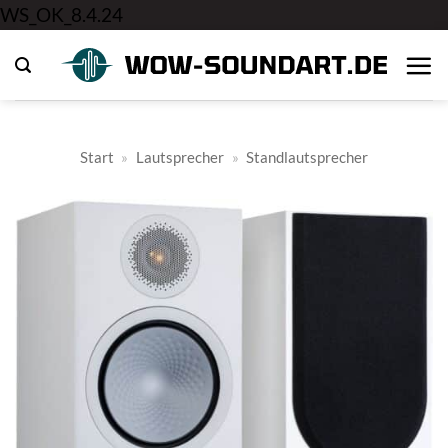
Zum
WS_OK_8.4.24
Inhalt
springen
Start
»
Lautsprecher
»
Standlautsprecher