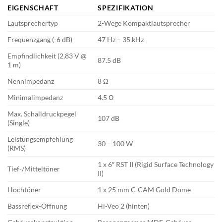
EIGENSCHAFT
SPEZIFIKATION
Lautsprechertyp
2-Wege Kompaktlautsprecher
Frequenzgang (-6 dB)
47 Hz – 35 kHz
Empfindlichkeit (2,83 V @
87.5 dB
1 m)
Nennimpedanz
8 Ω
Minimalimpedanz
4.5 Ω
Max. Schalldruckpegel
107 dB
(Single)
Leistungsempfehlung
30 – 100 W
(RMS)
1 x 6″ RST II (Rigid Surface Technology
Tief-/Mitteltöner
II)
Hochtöner
1 x 25 mm C-CAM Gold Dome
Bassreflex-Öffnung
Hi-Veo 2 (hinten)