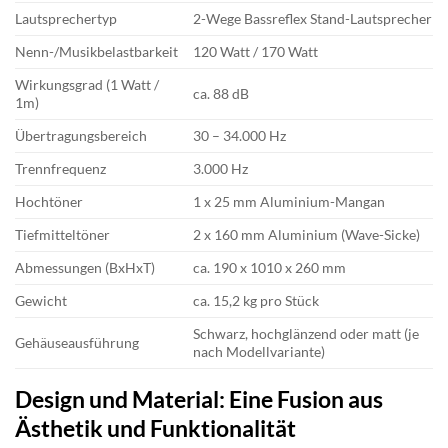
Lautsprechertyp
2-Wege Bassreflex Stand-Lautsprecher
Nenn-/Musikbelastbarkeit
120 Watt / 170 Watt
Wirkungsgrad (1 Watt /
ca. 88 dB
1m)
Übertragungsbereich
30 – 34.000 Hz
Trennfrequenz
3.000 Hz
Hochtöner
1 x 25 mm Aluminium-Mangan
Tiefmitteltöner
2 x 160 mm Aluminium (Wave-Sicke)
Abmessungen (BxHxT)
ca. 190 x 1010 x 260 mm
Gewicht
ca. 15,2 kg pro Stück
Schwarz, hochglänzend oder matt (je
Gehäuseausführung
nach Modellvariante)
Design und Material: Eine Fusion aus
Ästhetik und Funktionalität