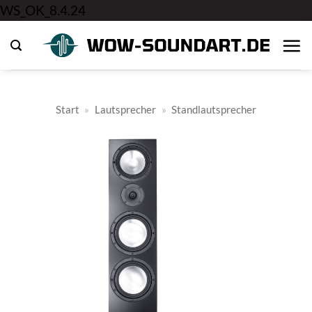
Zum
WS_OK_8.4.24
Inhalt
springen
Start
»
Lautsprecher
»
Standlautsprecher