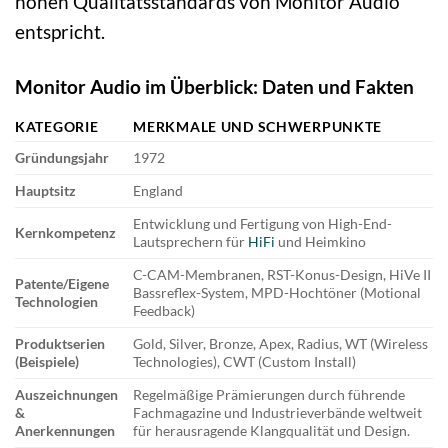
hohen Qualitätsstandards von Monitor Audio
entspricht.
Monitor Audio im Überblick: Daten und Fakten
KATEGORIE
MERKMALE UND SCHWERPUNKTE
Gründungsjahr
1972
Hauptsitz
England
Entwicklung und Fertigung von High-End-
Kernkompetenz
Lautsprechern für
HiFi
und Heimkino
C-CAM-Membranen, RST-Konus-Design, HiVe II
Patente/Eigene
Bassreflex-System, MPD-Hochtöner (Motional
Technologien
Feedback)
Produktserien
Gold, Silver, Bronze, Apex, Radius, WT (Wireless
(Beispiele)
Technologies), CWT (Custom Install)
Auszeichnungen
Regelmäßige Prämierungen durch führende
&
Fachmagazine und Industrieverbände weltweit
Anerkennungen
für herausragende Klangqualität und Design.