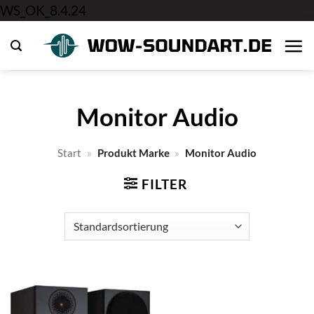
Zum
WS_OK_8.4.24
Inhalt
springen
Monitor Audio
Start
»
Produkt Marke
»
Monitor Audio
FILTER