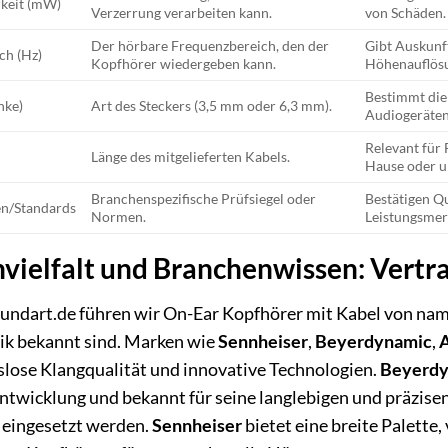
rkeit (mW)
Verzerrung verarbeiten kann.
von Schäden.
Der hörbare Frequenzbereich, den der
Gibt Auskunf
ch (Hz)
Kopfhörer wiedergeben kann.
Höhenauflös
Bestimmt die
nke)
Art des Steckers (3,5 mm oder 6,3 mm).
Audiogeräten
Relevant für 
Länge des mitgelieferten Kabels.
Hause oder u
Branchenspezifische Prüfsiegel oder
Bestätigen Qu
en/Standards
Normen.
Leistungsmer
ielfalt und Branchenwissen: Vertra
ndart.de führen wir On-Ear Kopfhörer mit Kabel von namhaf
ik bekannt sind. Marken wie
Sennheiser
,
Beyerdynamic
,
ose Klangqualität und innovative Technologien.
Beyerd
twicklung und bekannt für seine langlebigen und präzisen 
 eingesetzt werden.
Sennheiser
bietet eine breite Palette,