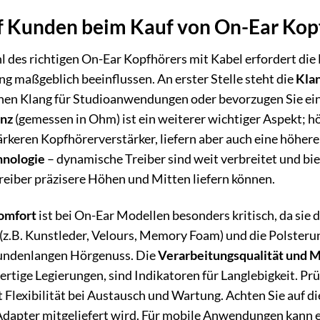
 Kunden beim Kauf von On-Ear Kopfh
 des richtigen On-Ear Kopfhörers mit Kabel erfordert die 
g maßgeblich beeinflussen. An erster Stelle steht die
Kla
en Klang für Studioanwendungen oder bevorzugen Sie eine
nz
(gemessen in Ohm) ist ein weiterer wichtiger Aspekt; 
ärkeren Kopfhörerverstärker, liefern aber auch eine höher
hnologie
– dynamische Treiber sind weit verbreitet und bi
eiber präzisere Höhen und Mitten liefern können.
omfort
ist bei On-Ear Modellen besonders kritisch, da sie
(z.B. Kunstleder, Velours, Memory Foam) und die Polsteru
tundenlangen Hörgenuss. Die
Verarbeitungsqualität und M
rtige Legierungen, sind Indikatoren für Langlebigkeit. Prü
t Flexibilität bei Austausch und Wartung. Achten Sie auf di
Adapter mitgeliefert wird. Für mobile Anwendungen kann e