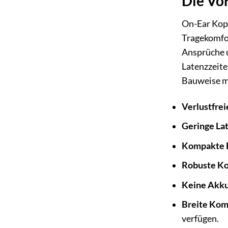
Die Vo
On-Ear Kopf
Tragekomfor
Ansprüche u
Latenzzeite
Bauweise ma
Verlustfrei
Geringe La
Kompakte 
Robuste Ko
Keine Akku
Breite Komp
verfügen.