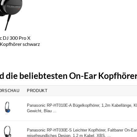
 DJ 300 Pro X
 Kopfhörer schwarz
d die beliebtesten On-Ear Kopfhöre
ORSCHAU
PRODUKT
Panasonic RP-HT010E-A Bügelkopfhörer, 1,2m Kabellänge, Kl
Gewicht, Blau ...
Panasonic RP-HT030E-S Leichter Kopfhörer, Faltbarer On-Ear
reisefreundliches Design, 1,2 m Kabel, XBS, ...