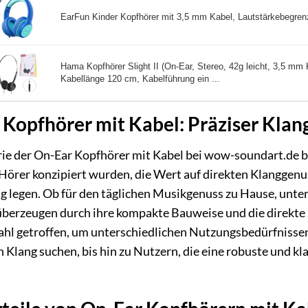
EarFun Kinder Kopfhörer mit 3,5 mm Kabel, Lautstärkebegrenz
Hama Kopfhörer Slight II (On-Ear, Stereo, 42g leicht, 3,5 mm 
Kabellänge 120 cm, Kabelführung ein ...
Kopfhörer mit Kabel: Präziser Klan
ie der On-Ear Kopfhörer mit Kabel bei wow-soundart.de bi
r Hörer konzipiert wurden, die Wert auf direkten Klanggenu
legen. Ob für den täglichen Musikgenuss zu Hause, unter
überzeugen durch ihre kompakte Bauweise und die direkt
hl getroffen, um unterschiedlichen Nutzungsbedürfnissen
n Klang suchen, bis hin zu Nutzern, die eine robuste und k