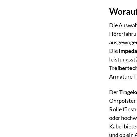
Worauf
Die Auswahl
Hörerfahrun
ausgewogen
Die
Impeda
leistungsst
Treibertec
Armature Tr
Der
Tragek
Ohrpolster 
Rolle für s
oder hochwe
Kabel biete
und ob ein 