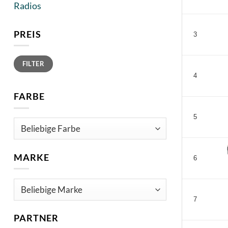
Radios
PREIS
3
Min.
Max.
FILTER
Preis
Preis
4
FARBE
5
MARKE
6
7
PARTNER