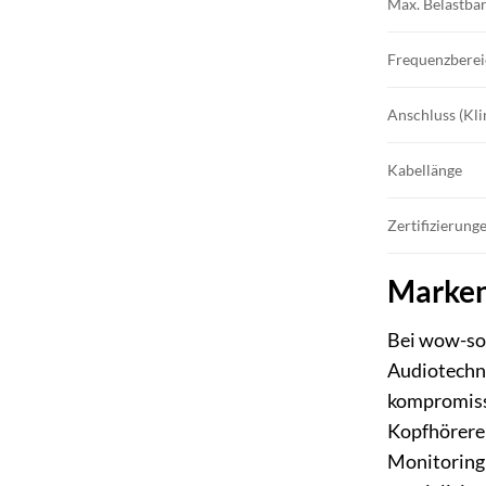
Max. Belastba
Frequenzberei
Anschluss (Kli
Kabellänge
Zertifizierung
Markenv
Bei wow-sou
Audiotechn
kompromissl
Kopfhöreren
Monitoring