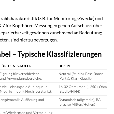
rahlcharakteristik
(z.B. für Monitoring-Zwecke) und
68-7 für Kopfhörer-Messungen geben Aufschluss über
e Reparierbarkeit gewinnen zunehmend an Bedeutung;
eten, sind hier zu bevorzugen.
bel – Typische Klassifizierungen
FÜR DEN KÄUFER
BEISPIELE
 Eignung für verschiedene
Neutral (Studio), Bass-Boost
 und Anwendungsbereiche.
(Party), Klar (Klassik)
 viel Leistung die Audioquelle
16-32 Ohm (mobil), 250+ Ohm
 Niedrig (mobil), Hoch (verstärkt).
(Studio/Hi-Fi)
Klangdynamik, Auflösung und
Dynamisch (allgemein), BA
(präzise Mitten/Höhen)
laute Wiedergabe und Vermeidung