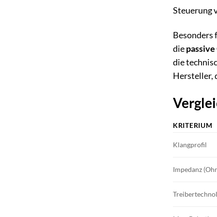
Steuerung v
Besonders f
die
passive
die technis
Hersteller,
Verglei
KRITERIUM
Klangprofil
Impedanz (Oh
Treibertechno