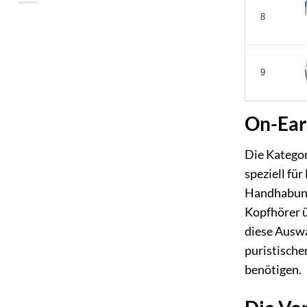
8
9
On-Ear 
Die Kategor
speziell fü
Handhabung 
Kopfhörer 
diese Auswa
puristische
benötigen.