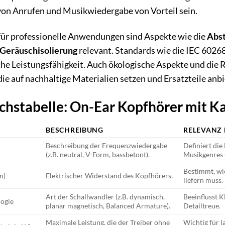
on Anrufen und Musikwiedergabe von Vorteil sein.
ür professionelle Anwendungen sind Aspekte wie die
Abst
 Geräuschisolierung
relevant. Standards wie die IEC 602
che Leistungsfähigkeit. Auch ökologische Aspekte und di
 die auf nachhaltige Materialien setzen und Ersatzteile anbi
chstabelle: On-Ear Kopfhörer mit Ka
BESCHREIBUNG
RELEVANZ 
Beschreibung der Frequenzwiedergabe
Definiert die
(z.B. neutral, V-Form, bassbetont).
Musikgenres
Bestimmt, wie
m)
Elektrischer Widerstand des Kopfhörers.
liefern muss.
Art der Schallwandler (z.B. dynamisch,
Beeinflusst 
logie
planar magnetisch, Balanced Armature).
Detailtreue.
Maximale Leistung, die der Treiber ohne
Wichtig für 