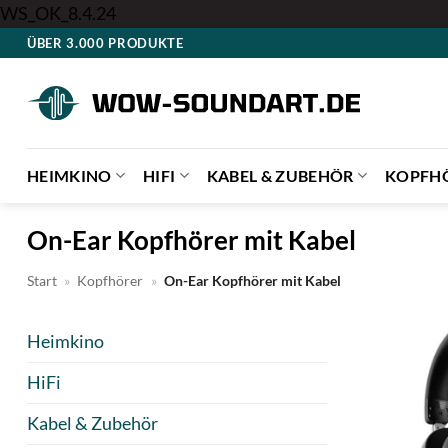
Zum
WS_OK_8.4.24
Inhalt
ÜBER 3.000 PRODUKTE
springen
HEIMKINO
HIFI
KABEL & ZUBEHÖR
KOPFH
On-Ear Kopfhörer mit Kabel
Start
»
Kopfhörer
»
On-Ear Kopfhörer mit Kabel
Heimkino
HiFi
Kabel & Zubehör