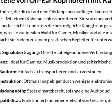
rteile von On-Ear Kopfhörern mit Ka
hörer, die direkt auf dem Ohrläppchen aufliegen, bieten e
t. Mit einem Kabelanschluss profitieren Sie von einer verl
nerlässlich ist und stets die bestmögliche Klangtreue gar
n, was sie zur idealen Wahl für Gamer, Musiker und alle ma
cht sie zudem zu einem praktischen Begleiter für unterw
e Signalübertragung:
Direkte kabelgebundene Verbindung 
tenz:
Ideal für Gaming, Musikproduktion und zeitkritisch
Bauform:
Einfach zu transportieren und zu verstauen.
nstruktion:
Oftmals langlebiger durch weniger elektroni
ladung nötig:
Stets einsatzbereit, solange eine Audioquell
atibilität:
Funktioniert mit einer Vielzahl von Geräten, 