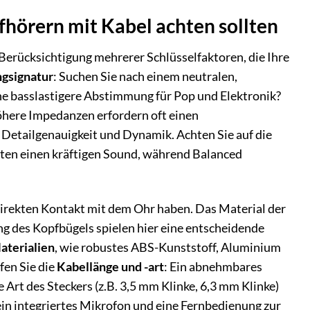
örern mit Kabel achten sollten
Berücksichtigung mehrerer Schlüsselfaktoren, die Ihre
ngsignatur
: Suchen Sie nach einem neutralen,
 basslastigere Abstimmung für Pop und Elektronik?
höhere Impedanzen erfordern oft einen
e Detailgenauigkeit und Dynamik. Achten Sie auf die
eten einen kräftigen Sound, während Balanced
 direkten Kontakt mit dem Ohr haben. Das Material der
ng des Kopfbügels spielen hier eine entscheidende
aterialien
, wie robustes ABS-Kunststoff, Aluminium
fen Sie die
Kabellänge und -art
: Ein abnehmbares
e Art des Steckers (z.B. 3,5 mm Klinke, 6,3 mm Klinke)
in integriertes Mikrofon und eine Fernbedienung zur