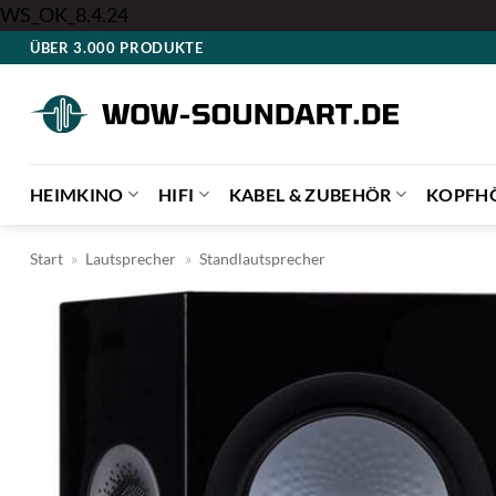
Zum
WS_OK_8.4.24
Inhalt
ÜBER 3.000 PRODUKTE
springen
HEIMKINO
HIFI
KABEL & ZUBEHÖR
KOPFH
Start
»
Lautsprecher
»
Standlautsprecher