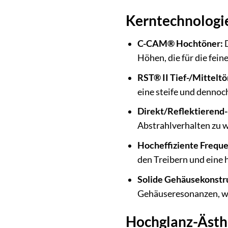
Kerntechnologie
C-CAM® Hochtöner:
D
Höhen, die für die fei
RST® II Tief-/Mitteltö
eine steife und dennoc
Direkt/Reflektierend
Abstrahlverhalten zu w
Hocheffiziente Frequ
den Treibern und eine
Solide Gehäusekonstr
Gehäuseresonanzen, wa
Hochglanz-Ästhet