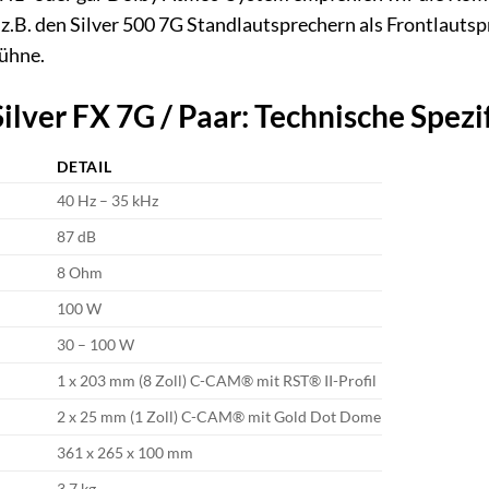
e z.B. den Silver 500 7G Standlautsprechern als Frontlaut
bühne.
ilver FX 7G / Paar: Technische Spezi
DETAIL
40 Hz – 35 kHz
87 dB
8 Ohm
100 W
30 – 100 W
1 x 203 mm (8 Zoll) C-CAM® mit RST® II-Profil
2 x 25 mm (1 Zoll) C-CAM® mit Gold Dot Dome
361 x 265 x 100 mm
3,7 kg