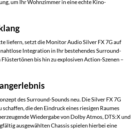
sung, um Ihr Wohnzimmer in eine echte Kino-
klang
e liefern, setzt die Monitor Audio Silver FX 7G auf
 nahtlose Integration in Ihr bestehendes Surround-
 Flüstertönen bis hin zu explosiven Action-Szenen –
langerlebnis
 Konzept des Surround-Sounds neu. Die Silver FX 7G
 schaffen, die den Eindruck eines riesigen Raumes
ine überzeugende Wiedergabe von Dolby Atmos, DTS:X und
fältig ausgewählten Chassis spielen hierbei eine