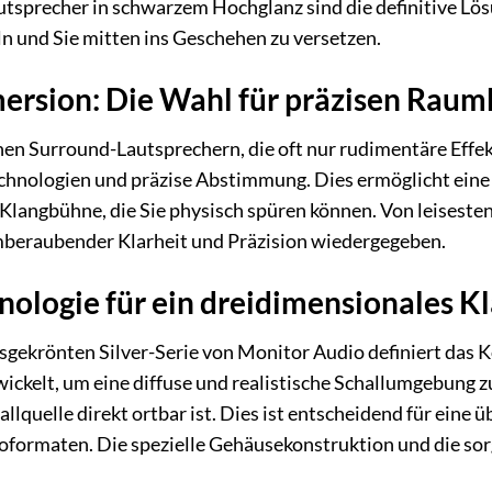
utsprecher in schwarzem Hochglanz sind die definitive Lö
 und Sie mitten ins Geschehen zu versetzen.
ersion: Die Wahl für präzisen Raum
en Surround-Lautsprechern, die oft nur rudimentäre Effekt
echnologien und präzise Abstimmung. Dies ermöglicht eine
 Klangbühne, die Sie physisch spüren können. Von leisesten
emberaubender Klarheit und Präzision wiedergegeben.
nologie für ein dreidimensionales K
isgekrönten Silver-Serie von Monitor Audio definiert das
ckelt, um eine diffuse und realistische Schallumgebung zu
hallquelle direkt ortbar ist. Dies ist entscheidend für e
ormaten. Die spezielle Gehäusekonstruktion und die sorg