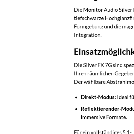
Die Monitor Audio Silver 
tiefschwarze Hochglanzfin
Formgebung und die magne
Integration.
Einsatzmöglichk
Die Silver FX 7G sind spe
Ihren räumlichen Gegeben
Der wählbare Abstrahlmod
Direkt-Modus:
Ideal f
Reflektierender-Modu
immersive Formate.
Für ein vollständiges 5.1