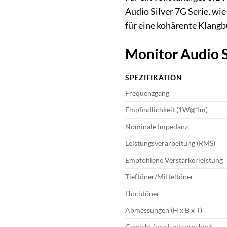
Audio Silver 7G Serie, wi
für eine kohärente Klang
Monitor Audio S
SPEZIFIKATION
Frequenzgang
Empfindlichkeit (1W@1m)
Nominale Impedanz
Leistungsverarbeitung (RMS)
Empfohlene Verstärkerleistung
Tieftöner/Mitteltöner
Hochtöner
Abmessungen (H x B x T)
Gewicht (pro Lautsprecher)