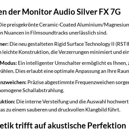
n der Monitor Audio Silver FX 7G
ie preisgekrönte Ceramic-Coated Aluminium/Magnesium-Ho
nen Nuancen in Filmsoundtracks unerlässlich sind.
ner:
Die neu gestalteten Rigid Surface Technology II (RST
h leichte Konstruktion, die Verzerrungen minimiert und ei
-Modus:
Ein intelligenter Umschalter ermöglicht es Ihnen,
ählen. Dies erlaubt eine optimale Anpassung an Ihre Raum
enzweichen:
Präzise abgestimmte Frequenzweichen sorgen
 homogene Schallabstrahlung.
uktion:
Die interne Versteifung und die Auswahl hochwer
s zu einem sauberen und druckvollen Klangbild führt.
ik trifft auf akustische Perfektion