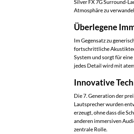
Silver FX 7G Surround-La
Atmosphäre zu verwandeln
Überlegene Imm
Im Gegensatz zu generisch
fortschrittliche Akustikt
System und sorgt für eine
jedes Detail wird mit at
Innovative Tech
Die 7. Generation der pre
Lautsprecher wurden entwi
erzeugt, ohne dass die Sc
anderen immersiven Audiof
zentrale Rolle.