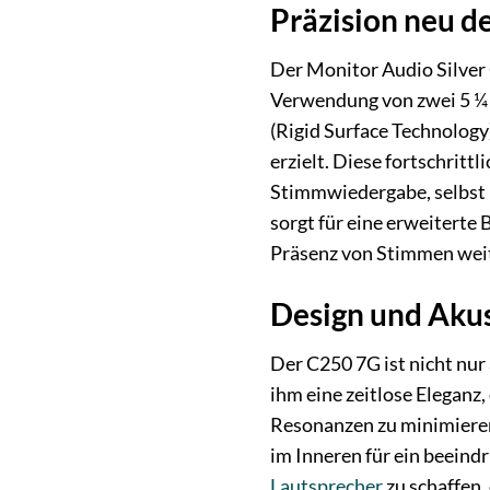
Präzision neu de
Der Monitor Audio Silver
Verwendung von zwei 5 ¼
(Rigid Surface Technolog
erzielt. Diese fortschrit
Stimmwiedergabe, selbst 
sorgt für eine erweiterte
Präsenz von Stimmen weit
Design und Akus
Der C250 7G ist nicht nur
ihm eine zeitlose Eleganz
Resonanzen zu minimieren 
im Inneren für ein beeind
Lautsprecher
zu schaffen,