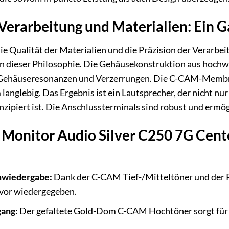
erarbeitung und Materialien: Ein Ga
e Qualität der Materialien und die Präzision der Verarbeit
on dieser Philosophie. Die Gehäusekonstruktion aus hoch
Gehäuseresonanzen und Verzerrungen. Die C-CAM-Membrane
langlebig. Das Ergebnis ist ein Lautsprecher, der nicht nur 
zipiert ist. Die Anschlussterminals sind robust und ermög
s Monitor Audio Silver C250 7G Cen
mwiedergabe:
Dank der C-CAM Tief-/Mitteltöner und der R
uvor wiedergegeben.
gang:
Der gefaltete Gold-Dom C-CAM Hochtöner sorgt für fe