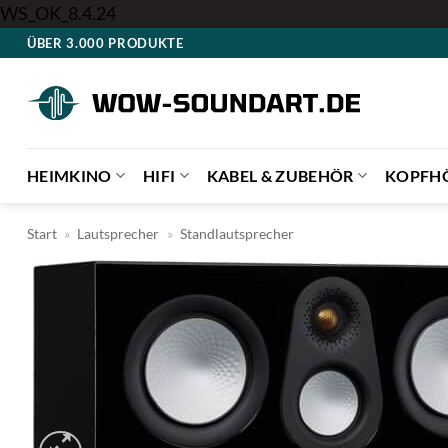
Zum
WS_OK_8.4.24
Inhalt
ÜBER 3.000 PRODUKTE
springen
HEIMKINO
HIFI
KABEL & ZUBEHÖR
KOPFH
Start
»
Lautsprecher
»
Standlautsprecher