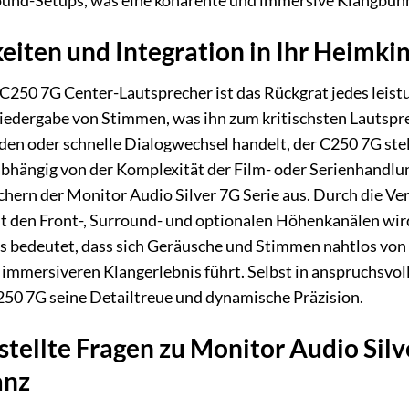
ound-Setups, was eine kohärente und immersive Klangbühn
eiten und Integration in Ihr Heimki
 C250 7G Center-Lautsprecher ist das Rückgrat jedes leis
Wiedergabe von Stimmen, was ihn zum kritischsten Lautspre
den oder schnelle Dialogwechsel handelt, der C250 7G stellt
ängig von der Komplexität der Film- oder Serienhandlung
hern der Monitor Audio Silver 7G Serie aus. Durch die V
it den Front-, Surround- und optionalen Höhenkanälen wir
ies bedeutet, dass sich Geräusche und Stimmen nahtlos vo
d immersiveren Klangerlebnis führt. Selbst in anspruchsv
50 7G seine Detailtreue und dynamische Präzision.
stellte Fragen zu Monitor Audio Sil
anz