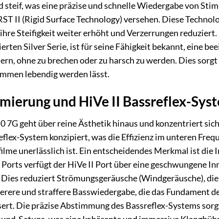
nd steif, was eine präzise und schnelle Wiedergabe von St
RST II (Rigid Surface Technology) versehen. Diese Technolo
hre Steifigkeit weiter erhöht und Verzerrungen reduzie
rten Silver Serie, ist für seine Fähigkeit bekannt, eine b
rn, ohne zu brechen oder zu harsch zu werden. Dies sorgt 
timmen lebendig werden lässt.
mierung und HiVe II Bassreflex-Sys
0 7G geht über reine Ästhetik hinaus und konzentriert sic
reflex-System konzipiert, was die Effizienz im unteren Fre
filme unerlässlich ist. Ein entscheidendes Merkmal ist die
orts verfügt der HiVe II Port über eine geschwungene Inn
Dies reduziert Strömungsgeräusche (Windgeräusche), die b
berere und straffere Basswiedergabe, die das Fundament 
rt. Die präzise Abstimmung des Bassreflex-Systems sorgt 