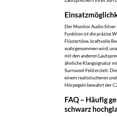
Lautsprechern Ihres Surr
Einsatzmöglichk
Der Monitor Audio Silver
Funktion ist die präzise 
Flüstertöne, kraftvolle Re
wahrgenommen wird, unabh
mit den anderen Lautsprec
ähnliche Klangsignatur m
Surround-Feld erzielt. D
einem realistischeren un
Hörpegeln bewahrt der C2
FAQ – Häufig ge
schwarz hochgl