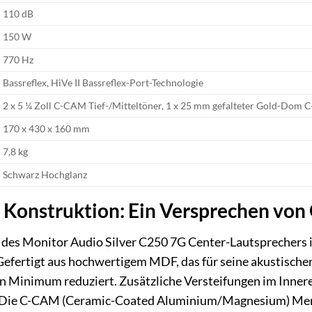
110 dB
150 W
770 Hz
Bassreflex, HiVe II Bassreflex-Port-Technologie
2 x 5 ¼ Zoll C-CAM Tief-/Mitteltöner, 1 x 25 mm gefalteter Gold-Do
170 x 430 x 160 mm
7,8 kg
Schwarz Hochglanz
 Konstruktion: Ein Versprechen von 
des Monitor Audio Silver C250 7G Center-Lautsprechers in
 Gefertigt aus hochwertigem MDF, das für seine akustisch
n Minimum reduziert. Zusätzliche Versteifungen im Inner
. Die C-CAM (Ceramic-Coated Aluminium/Magnesium) Membr