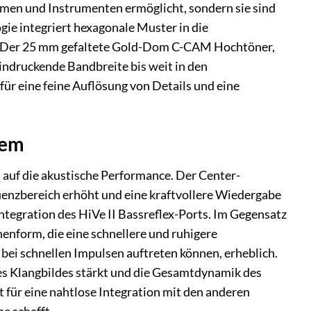
immen und Instrumenten ermöglicht, sondern sie sind
gie integriert hexagonale Muster in die
rt. Der 25 mm gefaltete Gold-Dom C-CAM Hochtöner,
eeindruckende Bandbreite bis weit in den
für eine feine Auflösung von Details und eine
tem
h auf die akustische Performance. Der Center-
quenzbereich erhöht und eine kraftvollere Wiedergabe
 Integration des HiVe II Bassreflex-Ports. Im Gegensatz
enform, die eine schnellere und ruhigere
ei schnellen Impulsen auftreten können, erheblich.
des Klangbildes stärkt und die Gesamtdynamik des
für eine nahtlose Integration mit den anderen