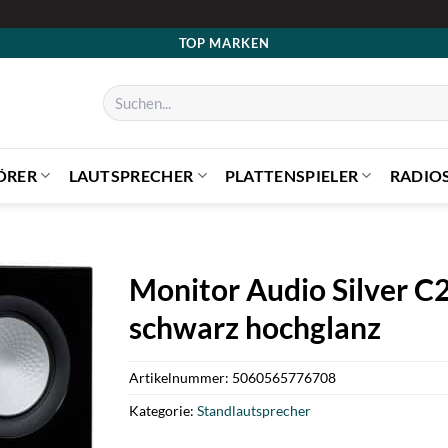
TOP MARKEN
Suchen
nach:
ÖRER
LAUTSPRECHER
PLATTENSPIELER
RADIO
Monitor Audio Silver C
schwarz hochglanz
Artikelnummer:
5060565776708
Kategorie:
Standlautsprecher