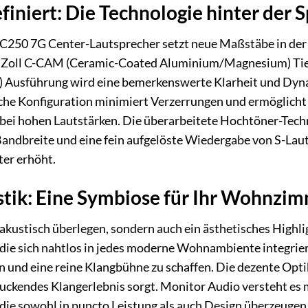
finiert: Die Technologie hinter der 
 C250 7G Center-Lautsprecher setzt neue Maßstäbe in de
 Zoll C-CAM (Ceramic-Coated Aluminium/Magnesium) Tief
y) Ausführung wird eine bemerkenswerte Klarheit und Dy
tliche Konfiguration minimiert Verzerrungen und ermöglicht
bei hohen Lautstärken. Die überarbeitete Hochtöner-Tec
 Bandbreite und eine fein aufgelöste Wiedergabe von S-Lau
er erhöht.
tik: Eine Symbiose für Ihr Wohnzi
 akustisch überlegen, sondern auch ein ästhetisches Highl
, die sich nahtlos in jedes moderne Wohnambiente integrier
und eine reine Klangbühne zu schaffen. Die dezente Optik 
ruckendes Klangerlebnis sorgt. Monitor Audio versteht es 
 die sowohl in puncto Leistung als auch Design überzeugen