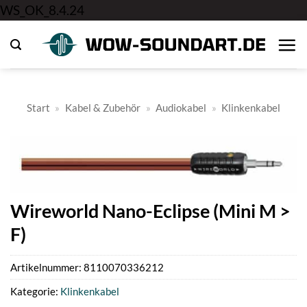
Zum
WS_OK_8.4.24
Inhalt
springen
Start
»
Kabel & Zubehör
»
Audiokabel
»
Klinkenkabel
Wireworld Nano-Eclipse (Mini M >
F)
Artikelnummer:
8110070336212
Kategorie:
Klinkenkabel