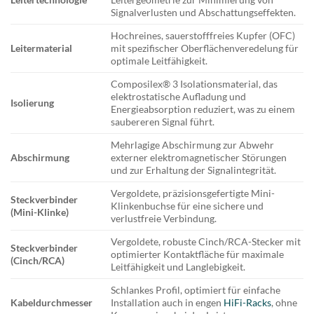
Signalverlusten und Abschattungseffekten.
Hochreines, sauerstofffreies Kupfer (OFC)
Leitermaterial
mit spezifischer Oberflächenveredelung für
optimale Leitfähigkeit.
Composilex® 3 Isolationsmaterial, das
elektrostatische Aufladung und
Isolierung
Energieabsorption reduziert, was zu einem
saubereren Signal führt.
Mehrlagige Abschirmung zur Abwehr
Abschirmung
externer elektromagnetischer Störungen
und zur Erhaltung der Signalintegrität.
Vergoldete, präzisionsgefertigte Mini-
Steckverbinder
Klinkenbuchse für eine sichere und
(Mini-Klinke)
verlustfreie Verbindung.
Vergoldete, robuste Cinch/RCA-Stecker mit
Steckverbinder
optimierter Kontaktfläche für maximale
(Cinch/RCA)
Leitfähigkeit und Langlebigkeit.
Schlankes Profil, optimiert für einfache
Kabeldurchmesser
Installation auch in engen
HiFi-Racks
, ohne