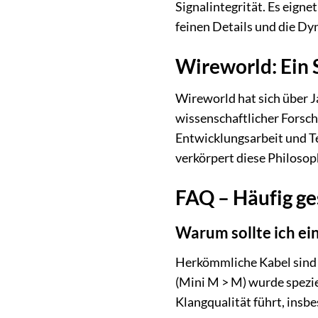
Signalintegrität. Es eign
feinen Details und die Dy
Wireworld: Ein 
Wireworld hat sich über J
wissenschaftlicher Forsch
Entwicklungsarbeit und Te
verkörpert diese Philoso
FAQ – Häufig ge
Warum sollte ich ei
Herkömmliche Kabel sind o
(Mini M > M) wurde spezie
Klangqualität führt, ins