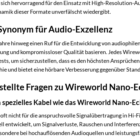
et sich hervorragend für den Einsatz mit High-Resolution
namik dieser Formate unverfälscht wiedergibt.
Synonym für Audio-Exzellenz
ahre hinweg einen Ruf für die Entwicklung von audiophilen
ung und kompromissloser Qualität basieren. Jedes Wirewor
sts, um sicherzustellen, dass es den höchsten Ansprüchen
phie und bietet eine hörbare Verbesserung gegenüber Stan
stellte Fragen zu Wireworld Nano-Ec
n spezielles Kabel wie das Wireworld Nano-Ec
ft nicht für die anspruchsvolle Signalübertragung in Hi
ll entwickelt, um Signalverluste, Rauschen und Interferen
besondere bei hochauflösenden Audioquellen und leistung