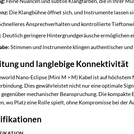
g:
Feine Nuancen und subtile Klangfarben, die in Ihrer Mus
enz:
Die Klangbühne öffnet sich, und Instrumente lassen sic
chnelleres Ansprechverhalten und kontrollierte Tieftonwi
:
Deutlich geringere Hintergrundgeräusche ermöglichen ei
abe:
Stimmen und Instrumente klingen authentischer und 
itung und langlebige Konnektivität
world Nano-Eclipse (Mini M > M) Kabel ist auf höchstem Ni
Verbindung. Dies gewährleistet nicht nur eine optimale Sig
 gegenüber mechanischer Beanspruchung. Die kompakte Ba
, wo Platz eine Rolle spielt, ohne Kompromisse bei der A
ifikationen
IFIKATION