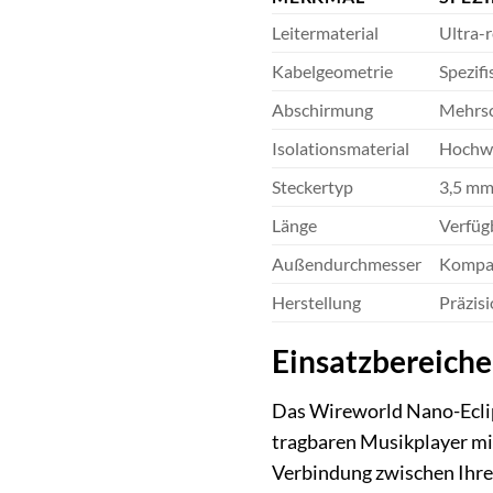
Leitermaterial
Ultra-r
Kabelgeometrie
Spezif
Abschirmung
Mehrsc
Isolationsmaterial
Hochwe
Steckertyp
3,5 mm
Länge
Verfüg
Außendurchmesser
Kompak
Herstellung
Präzis
Einsatzbereiche
Das Wireworld Nano-Eclip
tragbaren Musikplayer mi
Verbindung zwischen Ihre