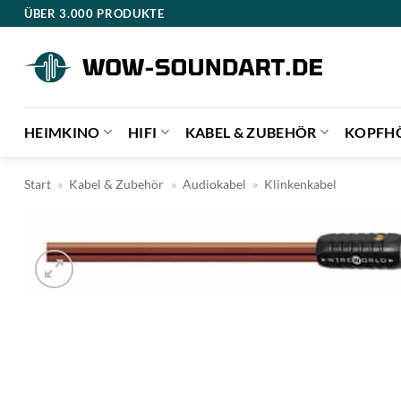
Zum
ÜBER 3.000 PRODUKTE
Inhalt
springen
HEIMKINO
HIFI
KABEL & ZUBEHÖR
KOPFH
Start
»
Kabel & Zubehör
»
Audiokabel
»
Klinkenkabel