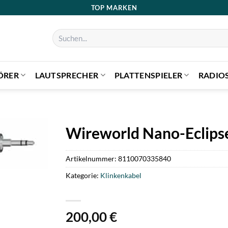
TOP MARKEN
Suchen
nach:
ÖRER
LAUTSPRECHER
PLATTENSPIELER
RADIO
Wireworld Nano-Eclipse
Artikelnummer:
8110070335840
Kategorie:
Klinkenkabel
200,00
€