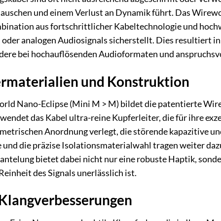
Rauschen und einem Verlust an Dynamik führt. Das Wirewor
nation aus fortschrittlicher Kabeltechnologie und hochwe
oder analogen Audiosignals sicherstellt. Dies resultiert i
ndere bei hochauflösenden Audioformaten und anspruchsv
ermaterialien und Konstruktion
ld Nano-Eclipse (Mini M > M) bildet die patentierte Wire
endet das Kabel ultra-reine Kupferleiter, die für ihre exze
ometrischen Anordnung verlegt, die störende kapazitive un
nd die präzise Isolationsmaterialwahl tragen weiter dazu 
ntelung bietet dabei nicht nur eine robuste Haptik, sonde
Reinheit des Signals unerlässlich ist.
Klangverbesserungen