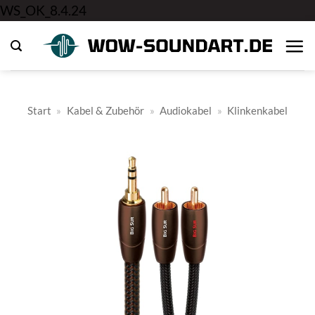
Zum
WS_OK_8.4.24
Inhalt
springen
Start
»
Kabel & Zubehör
»
Audiokabel
»
Klinkenkabel