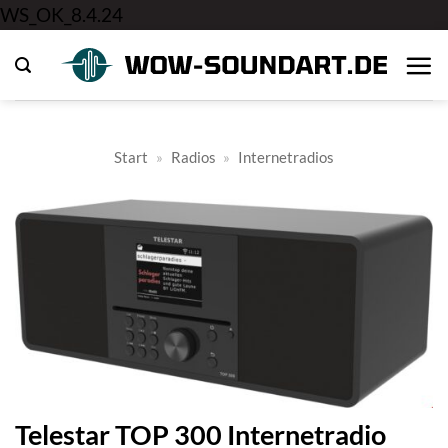
Zum
WS_OK_8.4.24
Inhalt
springen
Start
»
Radios
»
Internetradios
Telestar TOP 300 Internetradio