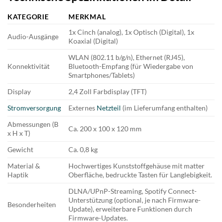
KATEGORIE
MERKMAL
1x Cinch (analog), 1x Optisch (Digital), 1x
Audio-Ausgänge
Koaxial (Digital)
WLAN (802.11 b/g/n), Ethernet (RJ45),
Konnektivität
Bluetooth-Empfang (für Wiedergabe von
Smartphones/Tablets)
Display
2,4 Zoll Farbdisplay (TFT)
Stromversorgung
Externes
Netzteil
(im Lieferumfang enthalten)
Abmessungen (B
Ca. 200 x 100 x 120 mm
x H x T)
Gewicht
Ca. 0,8 kg
Material &
Hochwertiges Kunststoffgehäuse mit matter
Haptik
Oberfläche, bedruckte Tasten für Langlebigkeit.
DLNA/UPnP-Streaming, Spotify Connect-
Unterstützung (optional, je nach Firmware-
Besonderheiten
Update), erweiterbare Funktionen durch
Firmware-Updates.