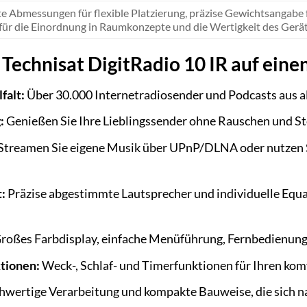
 Abmessungen für flexible Platzierung, präzise Gewichtsangabe fü
 für die Einordnung in Raumkonzepte und die Wertigkeit des Gerät
 Technisat DigitRadio 10 IR auf einen
falt:
Über 30.000 Internetradiosender und Podcasts aus al
:
Genießen Sie Ihre Lieblingssender ohne Rauschen und S
Streamen Sie eigene Musik über UPnP/DLNA oder nutzen S
t:
Präzise abgestimmte Lautsprecher und individuelle Equa
roßes Farbdisplay, einfache Menüführung, Fernbedienung 
ktionen:
Weck-, Schlaf- und Timerfunktionen für Ihren komf
wertige Verarbeitung und kompakte Bauweise, die sich na