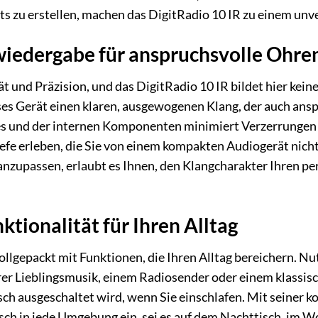
sts zu erstellen, machen das DigitRadio 10 IR zu einem unv
wiedergabe für anspruchsvolle Ohre
tät und Präzision, und das DigitRadio 10 IR bildet hier k
eses Gerät einen klaren, ausgewogenen Klang, der auch ansp
 und der internen Komponenten minimiert Verzerrungen 
iefe erleben, die Sie von einem kompakten Audiogerät nich
 anzupassen, erlaubt es Ihnen, den Klangcharakter Ihren p
tionalität für Ihren Alltag
ollgepackt mit Funktionen, die Ihren Alltag bereichern. Nu
rer Lieblingsmusik, einem Radiosender oder einem klassisc
ch ausgeschaltet wird, wenn Sie einschlafen. Mit seiner 
ch in jede Umgebung ein, sei es auf dem Nachttisch, im 