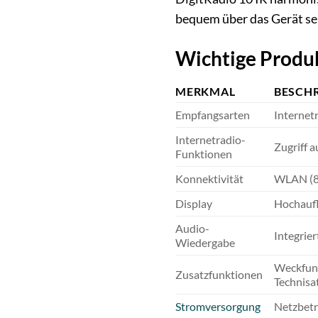
bequem über das Gerät sel
Wichtige Produ
MERKMAL
BESCH
Empfangsarten
Interne
Internetradio-
Zugriff 
Funktionen
Konnektivität
WLAN (80
Display
Hochaufl
Audio-
Integrie
Wiedergabe
Weckfunk
Zusatzfunktionen
Technisa
Stromversorgung
Netzbetr