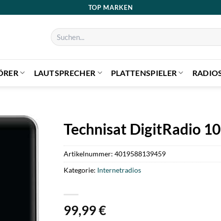
TOP MARKEN
Suchen
nach:
ÖRER
LAUTSPRECHER
PLATTENSPIELER
RADIO
Technisat DigitRadio 10
Artikelnummer:
4019588139459
Kategorie:
Internetradios
99,99
€