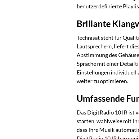
benutzerdefinierte Playli
Brillante Klang
Technisat steht für Quali
Lautsprechern, liefert di
Abstimmung des Gehäuses
Sprache mit einer Detailt
Einstellungen individuell
weiter zu optimieren.
Umfassende Funk
Das DigitRadio 10 IR ist v
starten, wahlweise mit Ih
dass Ihre Musik automatis
DigitRadio 10 IR harmonis