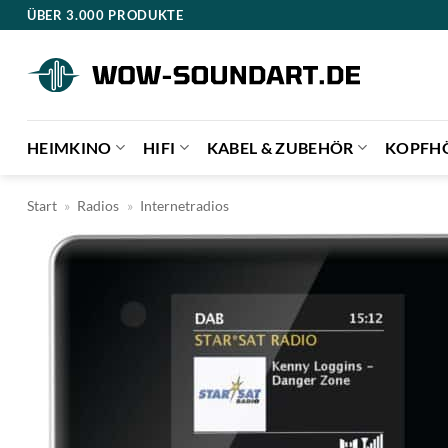
Zum
ÜBER 3.000 PRODUKTE
Inhalt
springen
HEIMKINO
HIFI
KABEL & ZUBEHÖR
KOPFH
Start
»
Radios
»
Internetradios