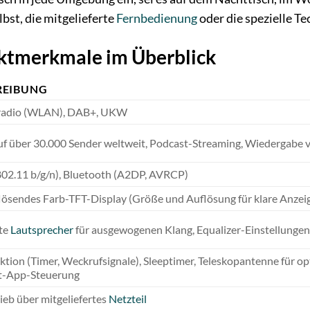
bst, die mitgelieferte
Fernbedienung
oder die spezielle Te
ktmerkmale im Überblick
REIBUNG
tradio (WLAN), DAB+, UKW
auf über 30.000 Sender weltweit, Podcast-Streaming, Wiedergab
2.11 b/g/n), Bluetooth (A2DP, AVRCP)
ösendes Farb-TFT-Display (Größe und Auflösung für klare Anze
rte
Lautsprecher
für ausgewogenen Klang, Equalizer-Einstellunge
tion (Timer, Weckrufsignale), Sleeptimer, Teleskopantenne für
t-App-Steuerung
ieb über mitgeliefertes
Netzteil