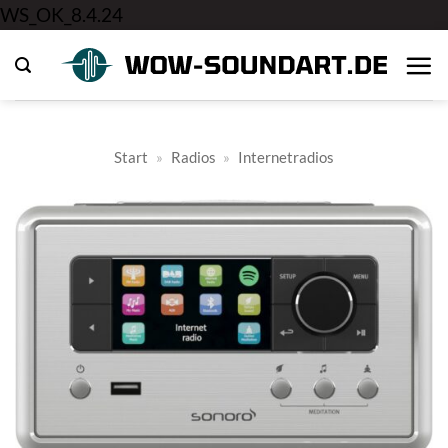
Zum
WS_OK_8.4.24
Inhalt
springen
Start
»
Radios
»
Internetradios