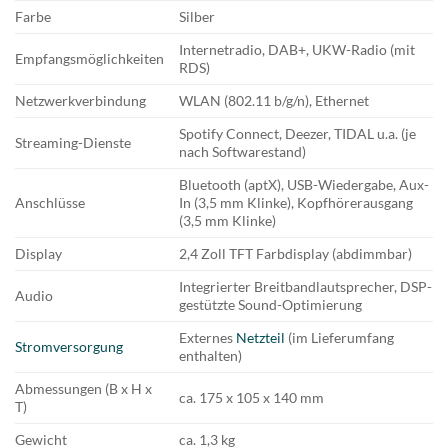
Farbe
Silber
Internetradio, DAB+, UKW-Radio (mit
Empfangsmöglichkeiten
RDS)
Netzwerkverbindung
WLAN (802.11 b/g/n), Ethernet
Spotify Connect, Deezer, TIDAL u.a. (je
Streaming-Dienste
nach Softwarestand)
Bluetooth (aptX), USB-Wiedergabe, Aux-
Anschlüsse
In (3,5 mm Klinke), Kopfhörerausgang
(3,5 mm Klinke)
Display
2,4 Zoll TFT Farbdisplay (abdimmbar)
Integrierter Breitbandlautsprecher, DSP-
Audio
gestützte Sound-Optimierung
Externes
Netzteil
(im Lieferumfang
Stromversorgung
enthalten)
Abmessungen (B x H x
ca. 175 x 105 x 140 mm
T)
Gewicht
ca. 1,3 kg