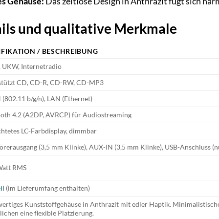
es Gehäuse:
Das zeitlose Design in Anthrazit fügt sich h
ils und qualitative Merkmale
IFIKATION / BESCHREIBUNG
 UKW, Internetradio
stützt CD, CD-R, CD-RW, CD-MP3
802.11 b/g/n), LAN (Ethernet)
ooth 4.2 (A2DP, AVRCP) für Audiostreaming
htetes LC-Farbdisplay, dimmbar
rerausgang (3,5 mm Klinke), AUX-IN (3,5 mm Klinke), USB-Anschluss (nu
 Watt RMS
il
(im Lieferumfang enthalten)
rtiges Kunststoffgehäuse in Anthrazit mit edler Haptik. Minimalistisch
ichen eine flexible Platzierung.