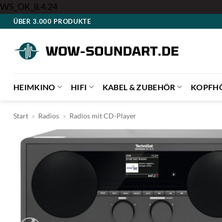
Zum
WS_OK_8.4.24
Inhalt
ÜBER 3.000 PRODUKTE
springen
HEIMKINO
HIFI
KABEL & ZUBEHÖR
KOPFH
Start
»
Radios
»
Radios mit CD-Player