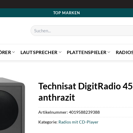
TOP MARKEN
Suchen
nach:
ÖRER
LAUTSPRECHER
PLATTENSPIELER
RADIO
Technisat DigitRadio 4
anthrazit
Artikelnummer:
4019588239388
Kategorie:
Radios mit CD-Player