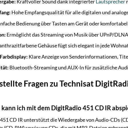
ergabe:
Kraftvoller Sound dank integrierter
Lautsprecher
m
fang:
Hohe Empfangsqualität für alle digitalen und analog
nfache Bedienung über Tasten am Gerät oder komfortabel
on:
Ermöglicht das Streaming von Musik über UPnP/DLN
anthrazitfarbene Gehäuse fügt sich elegant in jede Wohna
Farbdisplay:
Klare Anzeige von Senderinformationen, Tit
tät:
Bluetooth-Streaming und AUX-In für zusätzliche Aud
stellte Fragen zu Technisat DigitR
kann ich mit dem DigitRadio 451 CD IR abspi
 451 CD IR unterstützt die Wiedergabe von Audio-CDs (C
s (CD-RW) sowie von CDs, die mit MP3-Dateien gebrann