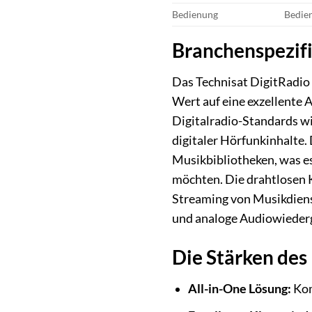
Bedienung
Bedien
Branchenspezif
Das Technisat DigitRadio 
Wert auf eine exzellente 
Digitalradio-Standards wi
digitaler Hörfunkinhalte.
Musikbibliotheken, was es
möchten. Die drahtlosen K
Streaming von Musikdienst
und analoge Audiowiede
Die Stärken des 
All-in-One Lösung:
Kom