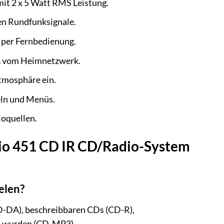
it 2 x 5 Watt RMS Leistung.
en Rundfunksignale.
 per Fernbedienung.
A vom Heimnetzwerk.
tmosphäre ein.
eln und Menüs.
ioquellen.
adio 451 CD IR CD/Radio-System
elen?
D-DA), beschreibbaren CDs (CD-R),
t wurden (CD-MP3).