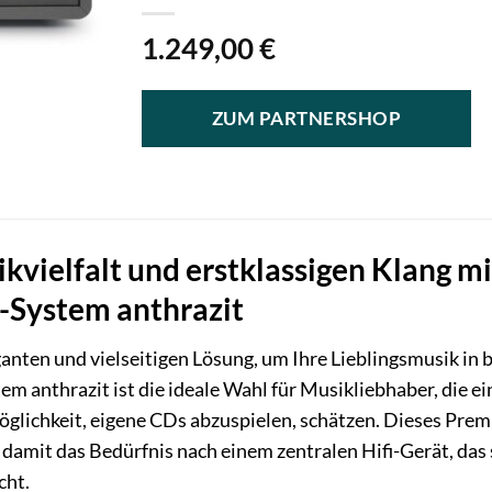
1.249,00
€
ZUM PARTNERSHOP
ikvielfalt und erstklassigen Klang m
-System anthrazit
ganten und vielseitigen Lösung, um Ihre Lieblingsmusik in 
 anthrazit ist die ideale Wahl für Musikliebhaber, die ei
glichkeit, eigene CDs abzuspielen, schätzen. Dieses Pr
 damit das Bedürfnis nach einem zentralen Hifi-Gerät, da
cht.