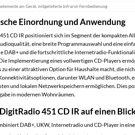
elemente am Gerät, mitgelieferte Infrarot-Fernbedienung
ische Einordnung und Anwendung
451 CD IR positioniert sich im Segment der kompakten All-
Audioqualität, eine breite Programmauswahl und eine einf
e DAB+ und die fortschrittliche Internetradio-Funktional
 Die Implementierung eines vollwertigen CD-Players ermög
 zu einer attraktiven Option für Haushalte macht, die ni
onnektivitätsoptionen, darunter WLAN und Bluetooth, erw
en und lokalen Netzwerkspeichern ermöglichen. Dies positi
rgabe in modernen Wohnräumen.
DigitRadio 451 CD IR auf einen Blic
biniert DAB+, UKW, Internetradio und CD-Player in eine