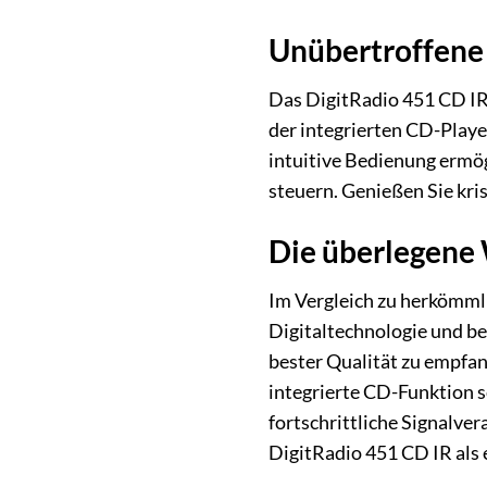
Unübertroffene
Das DigitRadio 451 CD IR
der integrierten CD-Play
intuitive Bedienung ermö
steuern. Genießen Sie kri
Die überlegene 
Im Vergleich zu herkömm
Digitaltechnologie und b
bester Qualität zu empfan
integrierte CD-Funktion s
fortschrittliche Signalve
DigitRadio 451 CD IR als 