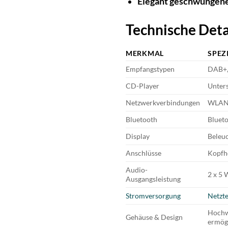
Elegant geschwungen
Technische Deta
MERKMAL
SPEZ
Empfangstypen
DAB+,
CD-Player
Unter
Netzwerkverbindungen
WLAN (
Bluetooth
Bluet
Display
Beleuc
Anschlüsse
Kopfhö
Audio-
2 x 5
Ausgangsleistung
Stromversorgung
Netzte
Hochwe
Gehäuse & Design
ermögl