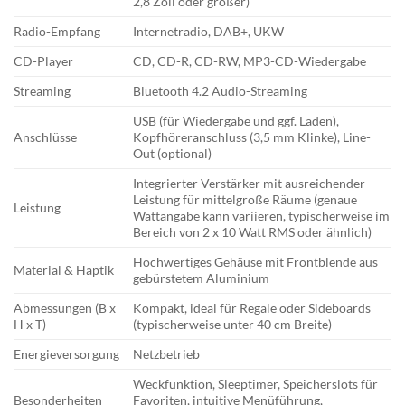
2,8 Zoll oder größer)
Radio-Empfang
Internetradio, DAB+, UKW
CD-Player
CD, CD-R, CD-RW, MP3-CD-Wiedergabe
Streaming
Bluetooth 4.2 Audio-Streaming
USB (für Wiedergabe und ggf. Laden),
Anschlüsse
Kopfhöreranschluss (3,5 mm Klinke), Line-
Out (optional)
Integrierter Verstärker mit ausreichender
Leistung für mittelgroße Räume (genaue
Leistung
Wattangabe kann variieren, typischerweise im
Bereich von 2 x 10 Watt RMS oder ähnlich)
Hochwertiges Gehäuse mit Frontblende aus
Material & Haptik
gebürstetem Aluminium
Abmessungen (B x
Kompakt, ideal für Regale oder Sideboards
H x T)
(typischerweise unter 40 cm Breite)
Energieversorgung
Netzbetrieb
Weckfunktion, Sleeptimer, Speicherslots für
Besonderheiten
Favoriten, intuitive Menüführung,