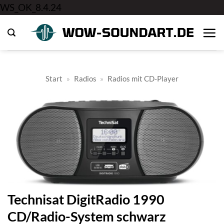
Zum
WS_OK_8.4.24
Inhalt
springen
Start
»
Radios
»
Radios mit CD-Player
Technisat DigitRadio 1990
CD/Radio-System schwarz