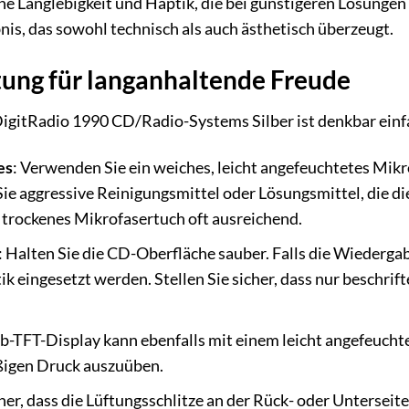
 Langlebigkeit und Haptik, die bei günstigeren Lösungen of
nis, das sowohl technisch als auch ästhetisch überzeugt.
ung für langanhaltende Freude
DigitRadio 1990 CD/Radio-Systems Silber ist denkbar einfac
es
: Verwenden Sie ein weiches, leicht angefeuchtetes Mik
ie aggressive Reinigungsmittel oder Lösungsmittel, die di
 trockenes Mikrofasertuch oft ausreichend.
: Halten Sie die CD-Oberfläche sauber. Falls die Wiedergab
ik eingesetzt werden. Stellen Sie sicher, dass nur beschr
rb-TFT-Display kann ebenfalls mit einem leicht angefeucht
ßigen Druck auszuüben.
icher, dass die Lüftungsschlitze an der Rück- oder Unterseit