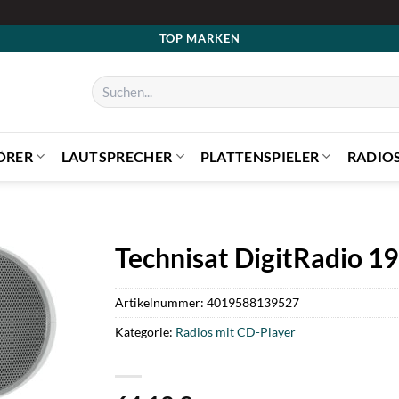
TOP MARKEN
Suchen
nach:
ÖRER
LAUTSPRECHER
PLATTENSPIELER
RADIO
Technisat DigitRadio 1
Artikelnummer:
4019588139527
Kategorie:
Radios mit CD-Player