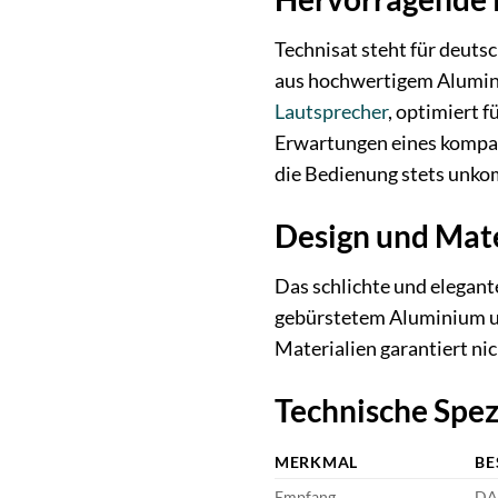
Technisat steht für deut
aus hochwertigem Alumini
Lautsprecher
, optimiert 
Erwartungen eines kompak
die Bedienung stets unkomp
Design und Mate
Das schlichte und elegant
gebürstetem Aluminium un
Materialien garantiert ni
Technische Spez
MERKMAL
BE
Empfang
DAB