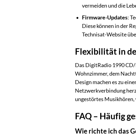
vermeiden und die Leb
Firmware-Updates
: T
Diese können in der Re
Technisat-Website übe
Flexibilität in
Das DigitRadio 1990 CD/Ra
Wohnzimmer, dem Nachtti
Design machen es zu eine
Netzwerkverbindung herzus
ungestörtes Musikhören,
FAQ – Häufig ge
Wie richte ich das 