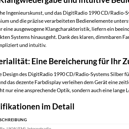
sche Ingenieurskunst, und das DigitRadio 1990 CD/Radio-S
um und die präzise verarbeiteten Bedienelemente unters
für eine ausgewogene Klangcharakteristik, liefern ein beei
ten Systems hinausgeht. Dank des klaren, dimmbaren Farb
liziert und intuitiv.
rialität: Eine Bereicherung für Ihr 
e Design des DigitRadio 1990 CD/Radio-Systems Silber fügt
d das dezente Farbdisplay verleihen dem Gerät eine zeit
cht nur eine ansprechende Optik, sondern auch eine lange
ifikationen im Detail
SCHREIBUNG
+, UKW (FM), Internetradio