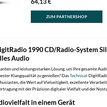
64,13
€
ZUM PARTNERSHOP
igitRadio 1990 CD/Radio-System Sil
lles Audio
ganten und leistungsstarken Lösung, um Ihre gesamte Audi
bester Klangqualität zu genießen? Das
Technisat
DigitRadi
siasten, die Wert auf Vielseitigkeit, exzellente Verarbeit
ragung mit der Präzision digitaler Vielfalt und der Nosta
ovielfalt in einem Gerät