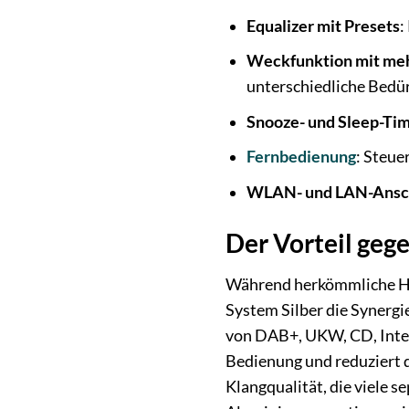
Equalizer mit Presets
:
Weckfunktion mit me
unterschiedliche Bedür
Snooze- und Sleep-Ti
Fernbedienung
: Steue
WLAN- und LAN-Ansc
Der Vorteil ge
Während herkömmliche HiF
System Silber die Synergi
von DAB+, UKW, CD, Inter
Bedienung und reduziert d
Klangqualität, die viele 