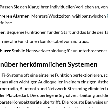
 Passen Sie den Klang Ihren individuellen Vorlieben an, v
hreren Alarmen
: Mehrere Weckzeiten, wählbar zwischen
fnisse.
mer
: Bequeme Funktionen für den Start und das Ende des T
rn Sie alle Funktionen komfortabel vom Sofa aus.
hluss
: Stabile Netzwerkverbindung für ununterbrochenes
genüber herkömmlichen Systemen
i-Systeme oft eine einzelne Funktion perfektionieren, sc
e aus allen wichtigen Audioquellen in einem einzigen, äst
netradio, Bluetooth und Netzwerk-Streaming eliminiert d
en Platzbedarf. Die überlegene Signalverarbeitung und di
separate Kompaktgeräte übertrifft. Die robuste Bauweise 