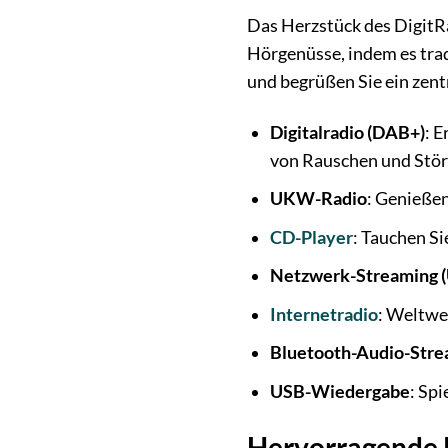
Das Herzstück des DigitRa
Hörgenüsse, indem es tra
und begrüßen Sie ein zen
Digitalradio (DAB+)
: E
von Rauschen und Stö
UKW-Radio
: Genieße
CD-Player
: Tauchen Si
Netzwerk-Streaming 
Internetradio
: Weltwe
Bluetooth-Audio-Stre
USB-Wiedergabe
: Sp
Hervorragende 