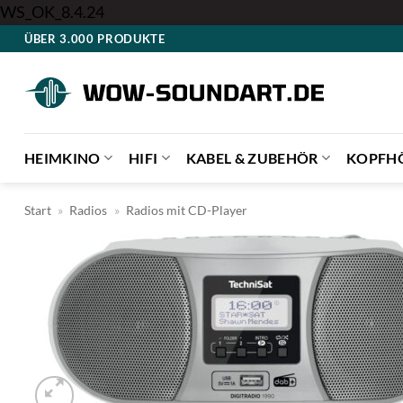
Zum
WS_OK_8.4.24
Inhalt
ÜBER 3.000 PRODUKTE
springen
HEIMKINO
HIFI
KABEL & ZUBEHÖR
KOPFH
Start
»
Radios
»
Radios mit CD-Player