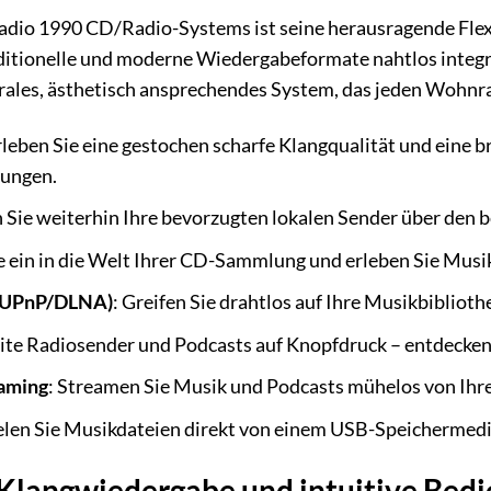
dio 1990 CD/Radio-Systems ist seine herausragende Flexib
ditionelle und moderne Wiedergabeformate nahtlos integr
trales, ästhetisch ansprechendes System, das jeden Wohnr
rleben Sie eine gestochen scharfe Klangqualität und eine br
rungen.
n Sie weiterhin Ihre bevorzugten lokalen Sender über d
e ein in die Welt Ihrer CD-Sammlung und erleben Sie Musik
(UPnP/DLNA)
: Greifen Sie drahtlos auf Ihre Musikbiblio
ite Radiosender und Podcasts auf Knopfdruck – entdecken 
aming
: Streamen Sie Musik und Podcasts mühelos von Ihr
ielen Sie Musikdateien direkt von einem USB-Speichermed
Klangwiedergabe und intuitive Bed