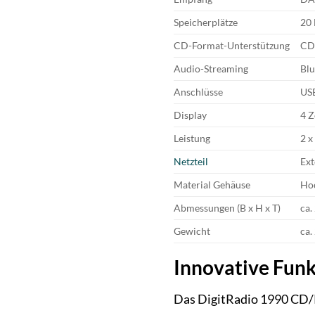
Speicherplätze
20 
CD-Format-Unterstützung
CD
Audio-Streaming
Bl
Anschlüsse
USB
Display
4 Z
Leistung
2 x
Netzteil
Ext
Material Gehäuse
Hoc
Abmessungen (B x H x T)
ca
Gewicht
ca.
Innovative Funk
Das DigitRadio 1990 CD/Ra