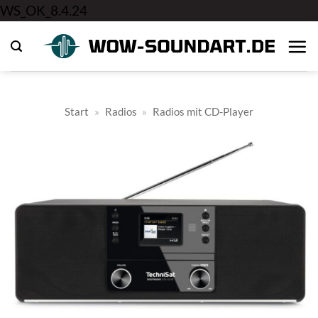
Zum
WS_OK_8.4.24
Inhalt
springen
Start
»
Radios
»
Radios mit CD-Player