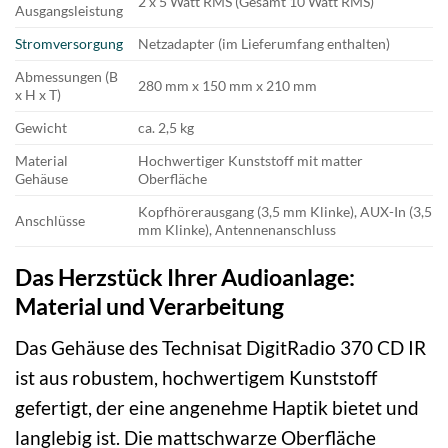
2 x 5 Watt RMS (Gesamt 10 Watt RMS)
Ausgangsleistung
Stromversorgung
Netzadapter (im Lieferumfang enthalten)
Abmessungen (B
280 mm x 150 mm x 210 mm
x H x T)
Gewicht
ca. 2,5 kg
Material
Hochwertiger Kunststoff mit matter
Gehäuse
Oberfläche
Kopfhörerausgang (3,5 mm Klinke), AUX-In (3,5
Anschlüsse
mm Klinke), Antennenanschluss
Das Herzstück Ihrer Audioanlage:
Material und Verarbeitung
Das Gehäuse des Technisat DigitRadio 370 CD IR
ist aus robustem, hochwertigem Kunststoff
gefertigt, der eine angenehme Haptik bietet und
langlebig ist. Die mattschwarze Oberfläche