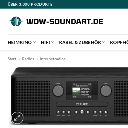
Zum
ÜBER 3.000 PRODUKTE
Inhalt
springen
HEIMKINO
HIFI
KABEL & ZUBEHÖR
KOPFH
Start
»
Radios
»
Internetradios