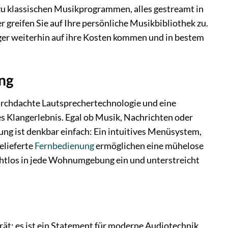
 zu klassischen Musikprogrammen, alles gestreamt in
 greifen Sie auf Ihre persönliche Musikbibliothek zu.
äger weiterhin auf ihre Kosten kommen und in bestem
ng
Durchdachte Lautsprechertechnologie und eine
es Klangerlebnis. Egal ob Musik, Nachrichten oder
ung ist denkbar einfach: Ein intuitives Menüsystem,
elieferte
Fernbedienung
ermöglichen eine mühelose
nahtlos in jede Wohnumgebung ein und unterstreicht
rät; es ist ein Statement für moderne Audiotechnik,