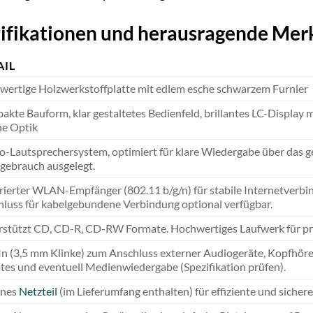
zifikationen und herausragende Me
AIL
ertige Holzwerkstoffplatte mit edlem esche schwarzem Furnier
kte Bauform, klar gestaltetes Bedienfeld, brillantes LC-Display mi
he Optik
o-Lautsprechersystem, optimiert für klare Wiedergabe über das 
gebrauch ausgelegt.
rierter WLAN-Empfänger (802.11 b/g/n) für stabile Internetverbi
luss für kabelgebundene Verbindung optional verfügbar.
stützt CD, CD-R, CD-RW Formate. Hochwertiges Laufwerk für prä
n (3,5 mm Klinke) zum Anschluss externer Audiogeräte, Kopfhör
es und eventuell Medienwiedergabe (Spezifikation prüfen).
rnes
Netzteil
(im Lieferumfang enthalten) für effiziente und sicher