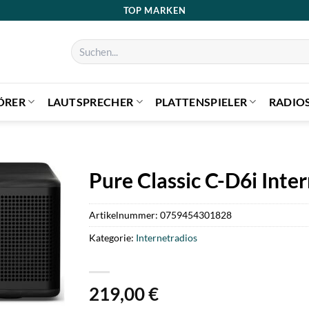
TOP MARKEN
Suchen
nach:
ÖRER
LAUTSPRECHER
PLATTENSPIELER
RADIO
Pure Classic C-D6i Inte
Artikelnummer:
0759454301828
Kategorie:
Internetradios
219,00
€