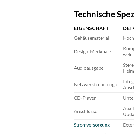
Technische Spe
EIGENSCHAFT
DET
Gehäusematerial
Hochw
Kompa
Design-Merkmale
weic
Stere
Audioausgabe
Heim
Integ
Netzwerktechnologie
Ansch
CD-Player
Unter
Aux-I
Anschlüsse
Updat
Stromversorgung
Exte