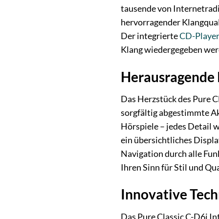
tausende von Internetradi
hervorragender Klangquali
Der integrierte
CD-Playe
Klang wiedergegeben wer
Herausragende K
Das Herzstück des Pure Cl
sorgfältig abgestimmte Ak
Hörspiele – jedes Detail 
ein übersichtliches Displ
Navigation durch alle Fun
Ihren Sinn für Stil und Qua
Innovative Techn
Das Pure Classic C-D6i Int