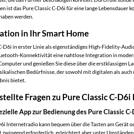
ist das Pure Classic C-D6i für eine lange Lebensdauer ko
 haben werden.
ation in Ihr Smart Home
D6i in erster Linie als eigenständiges High-Fidelity-Audiog
uetooth-Konnektivität eine nahtlose Integration in mod
Computer und genießen Sie diese über die erstklassigen L
sikalischen Bedürfnisse, der sowohl mit digitalen als auc
nis bietet.
stellte Fragen zu Pure Classic C-D6i
ezielle App zur Bedienung des Pure Classic C-
D6i Internetradio kann bequem über die Tasten am Gerät o
ht zwingend erforderlich, erleichtert aber unter Umstände