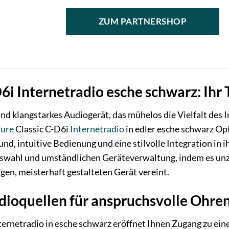
ZUM PARTNERSHOP
D6i Internetradio esche schwarz: Ihr
und klangstarkes Audiogerät, das mühelos die Vielfalt des 
ure
Classic C-D6i
Internetradio
in edler esche schwarz Opt
und, intuitive Bedienung und eine stilvolle Integration in
wahl und umständlichen Geräteverwaltung, indem es unzä
en, meisterhaft gestalteten Gerät vereint.
ioquellen für anspruchsvolle Ohre
ternetradio in esche schwarz eröffnet Ihnen Zugang zu ein