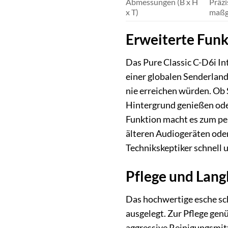
Abmessungen (B x H
Präzi
x T)
maßge
Erweiterte Fun
Das Pure Classic C-D6i Int
einer globalen Senderland
nie erreichen würden. Ob 
Hintergrund genießen oder
Funktion macht es zum pe
älteren Audiogeräten oder
Technikskeptiker schnell
Pflege und Lang
Das hochwertige esche sch
ausgelegt. Zur Pflege gen
aggressive Reinigungsmitt