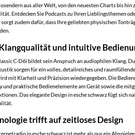
osendern aus aller Welt, von den neuesten Charts bis hin
tät. Entdecken Sie Podcasts zu Ihren Lieblingsthemen oder
r
sorgt zudem dafür, dass Ihre geliebten physischen Tontr
den.
langqualität und intuitive Bedienu
assic C-D6i bildet sein Anspruch an audiophilen Klang. 
ustik sorgen für ein volles, detailreiches und raumfüllend
wird mit Klarheit und Präzision wiedergegeben. Die Bedien
ay und praktische Bedienelemente am Gerät sowie die mitg
ktionen. Das elegante Design in esche schwarz fügt sich 
lität.
ologie trifft auf zeitloses Design
ernetradio in esche schwarz ist mehr als nur ein Abspielge