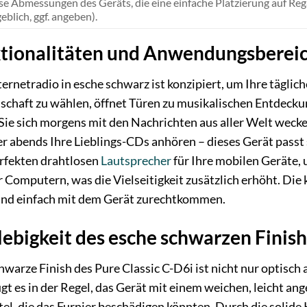
se Abmessungen des Geräts, die eine einfache Platzierung auf Reg
blich, ggf. angeben).
ktionalitäten und Anwendungsberei
ernetradio in esche schwarz ist konzipiert, um Ihre täglic
schaft zu wählen, öffnet Türen zu musikalischen Entdeckun
Sie sich morgens mit den Nachrichten aus aller Welt weck
 abends Ihre Lieblings-CDs anhören – dieses Gerät passt s
rfekten drahtlosen
Lautsprecher
für Ihre mobilen Geräte,
 Computern, was die Vielseitigkeit zusätzlich erhöht. Die 
 und einfach mit dem Gerät zurechtkommen.
lebigkeit des esche schwarzen Finish
warze Finish des Pure Classic C-D6i ist nicht nur optisch
ügt es in der Regel, das Gerät mit einem weichen, leicht 
el, die das Furnier beschädigen könnten. Durch die solid