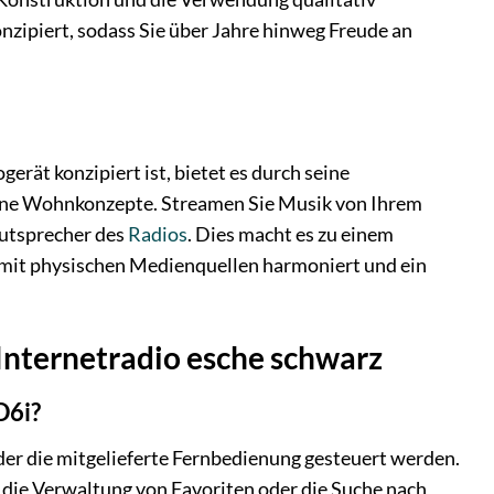
nzipiert, sodass Sie über Jahre hinweg Freude an
erät konzipiert ist, bietet es durch seine
erne Wohnkonzepte. Streamen Sie Musik von Ihrem
autsprecher des
Radios
. Dies macht es zu einem
h mit physischen Medienquellen harmoniert und ein
 Internetradio esche schwarz
D6i?
der die mitgelieferte Fernbedienung gesteuert werden.
n die Verwaltung von Favoriten oder die Suche nach