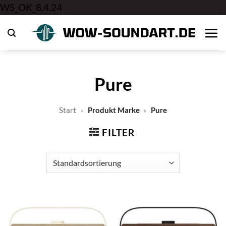
Zum
WS_OK_8.4.24
Inhalt
springen
Pure
Start
»
Produkt Marke
»
Pure
FILTER