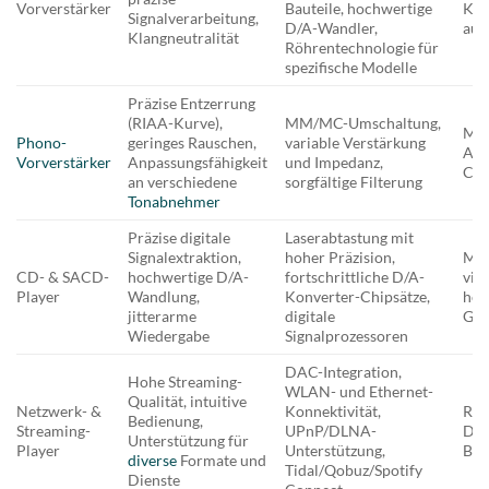
Vorverstärker
Bauteile, hochwertige
Kup
Signalverarbeitung,
D/A-Wandler,
aud
Klangneutralität
Röhrentechnologie für
spezifische Modelle
Präzise Entzerrung
(RIAA-Kurve),
MM/MC-Umschaltung,
Met
Phono-
geringes Rauschen,
variable Verstärkung
Abs
Vorverstärker
Anpassungsfähigkeit
und Impedanz,
Cin
an verschiedene
sorgfältige Filterung
Tonabnehmer
Präzise digitale
Laserabtastung mit
Signalextraktion,
hoher Präzision,
Mas
CD- & SACD-
hochwertige D/A-
fortschrittliche D/A-
vib
Player
Wandlung,
Konverter-Chipsätze,
hoc
jitterarme
digitale
Geh
Wiedergabe
Signalprozessoren
DAC-Integration,
Hohe Streaming-
WLAN- und Ethernet-
Qualität, intuitive
Netzwerk- &
Konnektivität,
Rob
Bedienung,
Streaming-
UPnP/DLNA-
Dis
Unterstützung für
Player
Unterstützung,
Ben
diverse
Formate und
Tidal/Qobuz/Spotify
Dienste