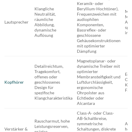
Keramik- oder
Klangliche
Beryllium-Hochtöner),
Mas
Neutralität,
Frequenzweichen mit
Min
räumliche
audiophilen
Lautsprecher
Alu
Abbildung,
Komponenten,
spe
dynamische
Bassreflex- oder
int
Auflösung
geschlossene
Gehäusekonstruktionen
mit optimierter
Dämpfung
Magnetoplanar- oder
Detailreichtum,
dynamische Treiber mit
Tragekomfort,
optimierter
Ede
offenes oder
Membransteifigkeit und
Car
Kopfhörer
geschlossenes
Luftdurchlässigkeit,
Kun
Design für
ergonomische
Fas
spezifische
Ohrpolster aus
Klangcharakteristika
Echtleder oder
Alcantara
Class-A- oder Class-
AB-Schaltkreise,
Rauscharmut, hohe
symmetrische
Alu
Leistungsreserven,
Verstärker &
Schaltungen, diskrete
hoh
präzise