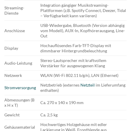
Integration gängiger Musikstreaming-
Streaming-
Plattformen (z.B. Spotify Connect, Deezer, Tidal
Dienste
– Verfügbarkeit kann variieren)
USB-Wiedergabe, Bluetooth (Version abhängig
Anschlüsse
vom Modell), AUX-In, Kopfhörerausgang, Line-
Out
Hochauflösendes Farb-TFT-Display mit
Display
dimmbarer Hintergrundbeleuchtung
Stereo-Lautsprecher mit kraftvollem
Audio-Leistung
Verstärker für ausgewogenen Klang
Netzwerk
WLAN (Wi-Fi 802.11 b/g/n), LAN (Ethernet)
Netzbetrieb (externes
Netzteil
im Lieferumfang
Stromversorgung
enthalten)
Abmessungen (B
Ca. 270 x 140 x 190 mm
x H x T)
Gewicht
Ca. 2,5 kg
Hochwertiges Holzgehäuse mit edler
Gehäusematerial
Lackierung in Weiß, Frontblende aus