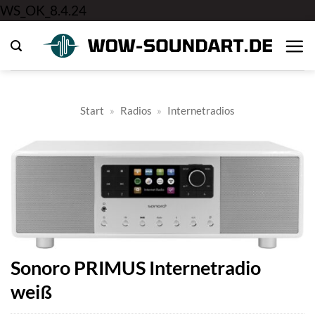
Zum
WS_OK_8.4.24
Inhalt
springen
Start
»
Radios
»
Internetradios
Sonoro PRIMUS Internetradio
weiß