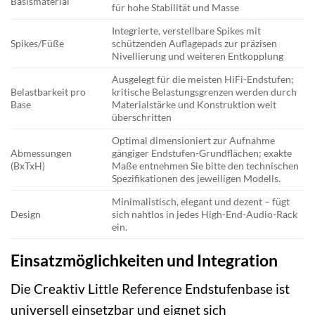
Basismaterial
für hohe Stabilität und Masse
Integrierte, verstellbare Spikes mit
Spikes/Füße
schützenden Auflagepads zur präzisen
Nivellierung und weiteren Entkopplung
Ausgelegt für die meisten HiFi-Endstufen;
Belastbarkeit pro
kritische Belastungsgrenzen werden durch
Base
Materialstärke und Konstruktion weit
überschritten
Optimal dimensioniert zur Aufnahme
Abmessungen
gängiger Endstufen-Grundflächen; exakte
(BxTxH)
Maße entnehmen Sie bitte den technischen
Spezifikationen des jeweiligen Modells.
Minimalistisch, elegant und dezent – fügt
Design
sich nahtlos in jedes High-End-Audio-Rack
ein.
Einsatzmöglichkeiten und Integration
Die Creaktiv Little Reference Endstufenbase ist
universell einsetzbar und eignet sich