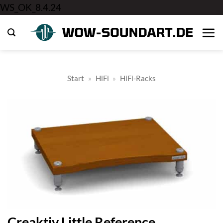
Zum
WS_OK_8.4.24
Inhalt
springen
Start
»
HiFi
»
HiFi-Racks
Creaktiv Little Reference