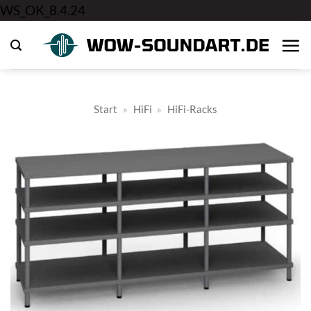
Zum
WS_OK_8.4.24
Inhalt
springen
Start
»
HiFi
»
HiFi-Racks