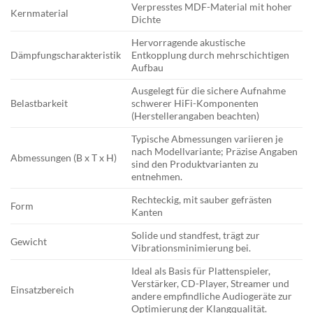
Verpresstes MDF-Material mit hoher
Kernmaterial
Dichte
Hervorragende akustische
Dämpfungscharakteristik
Entkopplung durch mehrschichtigen
Aufbau
Ausgelegt für die sichere Aufnahme
Belastbarkeit
schwerer HiFi-Komponenten
(Herstellerangaben beachten)
Typische Abmessungen variieren je
nach Modellvariante; Präzise Angaben
Abmessungen (B x T x H)
sind den Produktvarianten zu
entnehmen.
Rechteckig, mit sauber gefrästen
Form
Kanten
Solide und standfest, trägt zur
Gewicht
Vibrationsminimierung bei.
Ideal als Basis für Plattenspieler,
Verstärker, CD-Player, Streamer und
Einsatzbereich
andere empfindliche Audiogeräte zur
Optimierung der Klangqualität.