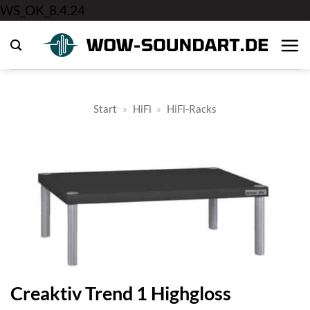
Zum
WS_OK_8.4.24
Inhalt
springen
Start
»
HiFi
»
HiFi-Racks
Creaktiv Trend 1 Highgloss