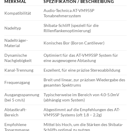
MERKMAL
SPEZIFIKATION / BESCHREIBUNG
Audio-Technica AT-VM95SP
Kompatibilität
Tonabnehmersystem
Shibata-Schliff (speziell für die
Nadeltyp
Rillenflankenoptimierung)
Nadelträger-
Konisches Bor (Boron Cantilever)
Material
Dynamische
Optimiert für das AT-VM95SP System für
Nachgiebigkeit
eine ausgewogene Abtastung
Kanal-Trennung
Exzellent, für eine präzise Stereoabbildung
Breit und linear, zur präzisen Wiedergabe des
Frequenzgang
gesamten Spektrums
Ausgangsspannung
Typischerweise im Bereich von 4.0-5.0mV
(bei 5 cm/s)
(abhängig vom System)
Abtastkraft-
Abgestimmt auf die Empfehlungen des AT-
Bereich
VM95SP Systems (oft 1.8 – 2.2g)
Empfohlene
Mittel bis Hoch, um die Stärken des Shibata-
Tonarmmasse
Schliffs optimal zu nutzen