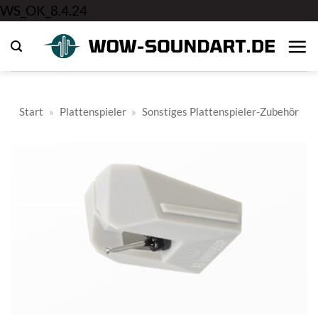
Zum
WS_OK_8.4.24
Inhalt
springen
Start
»
Plattenspieler
»
Sonstiges Plattenspieler-Zubehör