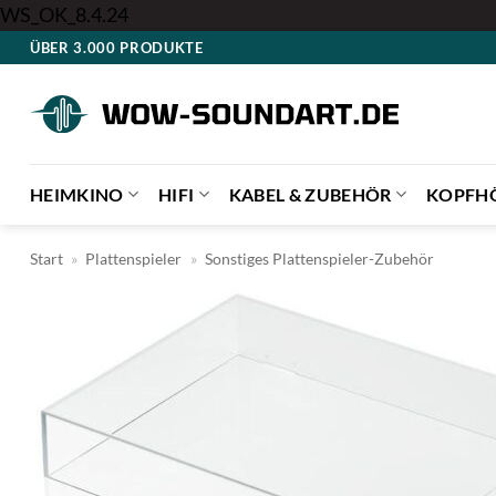
Zum
WS_OK_8.4.24
Inhalt
ÜBER 3.000 PRODUKTE
springen
HEIMKINO
HIFI
KABEL & ZUBEHÖR
KOPFH
Start
»
Plattenspieler
»
Sonstiges Plattenspieler-Zubehör