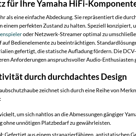
tz für Ihre Yamaha HiFi-Komponent
r als eine einfache Abdeckung. Sie repräsentiert die dur
 in einem perfekten Zustand zu halten. Speziell konzipier
tenspieler
oder Netzwerk-Streamer optimal zu umschließen,
f auf Bedienelemente zu beeinträchtigen. Standardlösung
ialien gefertigt, die statische Aufladung fördern. Die DCV
eren Anforderungen anspruchsvoller Audio-Enthusiasten g
ivität durch durchdachtes Design
bschutzhaube zeichnet sich durch eine Reihe von Merkmal
:
ickelt, um sich nahtlos an die Abmessungen gängiger Ya
g ohne unnötigen Platzbedarf zu gewährleisten.
l:
Gefertigt aus einem strapazierfähigen, antistatischen G