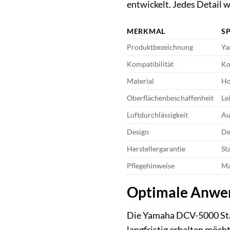
entwickelt. Jedes Detail 
MERKMAL
S
Produktbezeichnung
Ya
Kompatibilität
Ko
Material
Ho
Oberflächenbeschaffenheit
Le
Luftdurchlässigkeit
Au
Design
De
Herstellergarantie
St
Pflegehinweise
Ma
Optimale Anwen
Die Yamaha DCV-5000 Staub
langfristig erhalten möcht