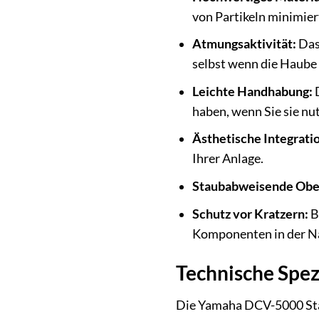
von Partikeln minimier
Atmungsaktivität:
Das 
selbst wenn die Haube 
Leichte Handhabung:
D
haben, wenn Sie sie nu
Ästhetische Integrati
Ihrer Anlage.
Staubabweisende Ober
Schutz vor Kratzern:
B
Komponenten in der N
Technische Spez
Die Yamaha DCV-5000 Stau