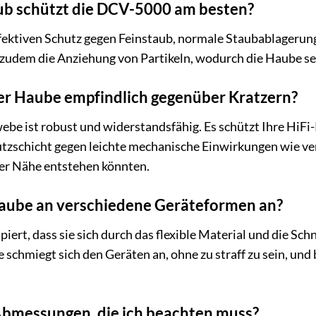
ub schützt die DCV-5000 am besten?
fektiven Schutz gegen Feinstaub, normale Staubablagerung
zudem die Anziehung von Partikeln, wodurch die Haube sel
der Haube empfindlich gegenüber Kratzern?
be ist robust und widerstandsfähig. Es schützt Ihre HiFi
utzschicht gegen leichte mechanische Einwirkungen wie ver
der Nähe entstehen könnten.
Haube an verschiedene Geräteformen an?
iert, dass sie sich durch das flexible Material und die Sch
schmiegt sich den Geräten an, ohne zu straff zu sein, und 
 Abmessungen, die ich beachten muss?