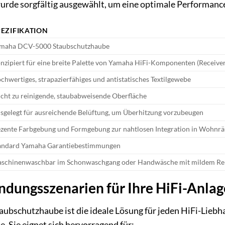
wurde sorgfältig ausgewählt, um eine optimale Performanc
PEZIFIKATION
maha DCV-5000 Staubschutzhaube
nzipiert für eine breite Palette von Yamaha HiFi-Komponenten (Receiver,
chwertiges, strapazierfähiges und antistatisches Textilgewebe
icht zu reinigende, staubabweisende Oberfläche
sgelegt für ausreichende Belüftung, um Überhitzung vorzubeugen
zente Farbgebung und Formgebung zur nahtlosen Integration in Wohnr
andard Yamaha Garantiebestimmungen
schinenwaschbar im Schonwaschgang oder Handwäsche mit mildem Reini
dungsszenarien für Ihre HiFi-Anlag
schutzhaube ist die ideale Lösung für jeden HiFi-Liebhab
e. Sie eignet sich hervorragend für: