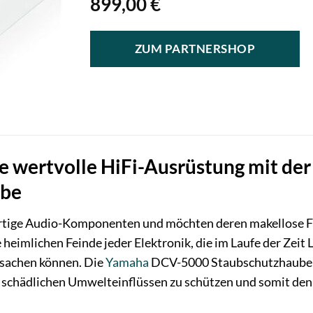
899,00
€
ZUM PARTNERSHOP
re wertvolle HiFi-Ausrüstung mit 
ube
ertige Audio-Komponenten und möchten deren makellose Fu
 heimlichen Feinde jeder Elektronik, die im Laufe der Zei
rsachen können. Die
Yamaha
DCV-5000 Staubschutzhaube wu
n schädlichen Umwelteinflüssen zu schützen und somit den 