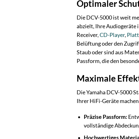
Optimaler Schu
Die DCV-5000 ist weit meh
abzielt, Ihre Audiogeräte
Receiver,
CD-Player
,
Plat
Belüftung oder den Zugrif
Staub oder sind aus Mater
Passform, die den besond
Maximale Effekt
Die Yamaha DCV-5000 Stau
Ihrer HiFi-Geräte machen
Präzise Passform:
Entw
vollständige Abdeckun
Hochwertiges Materia