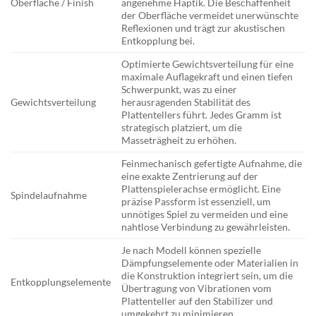
Oberfläche / Finish
angenehme Haptik. Die Beschaffenheit
der Oberfläche vermeidet unerwünschte
Reflexionen und trägt zur akustischen
Entkopplung bei.
Optimierte Gewichtsverteilung für eine
maximale Auflagekraft und einen tiefen
Schwerpunkt, was zu einer
Gewichtsverteilung
herausragenden Stabilität des
Plattentellers führt. Jedes Gramm ist
strategisch platziert, um die
Masseträgheit zu erhöhen.
Feinmechanisch gefertigte Aufnahme, die
eine exakte Zentrierung auf der
Plattenspielerachse ermöglicht. Eine
Spindelaufnahme
präzise Passform ist essenziell, um
unnötiges Spiel zu vermeiden und eine
nahtlose Verbindung zu gewährleisten.
Je nach Modell können spezielle
Dämpfungselemente oder Materialien in
die Konstruktion integriert sein, um die
Entkopplungselemente
Übertragung von Vibrationen vom
Plattenteller auf den Stabilizer und
umgekehrt zu minimieren.