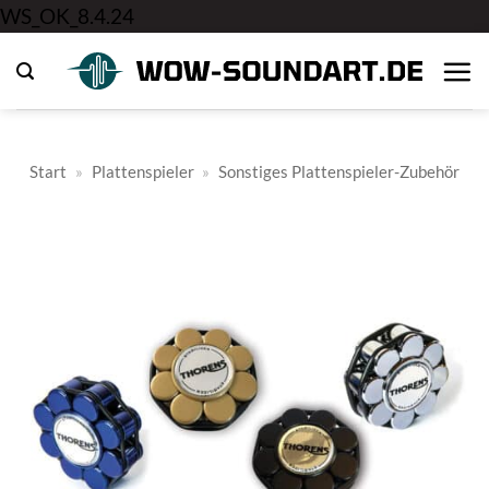
Zum
WS_OK_8.4.24
Inhalt
springen
Start
»
Plattenspieler
»
Sonstiges Plattenspieler-Zubehör