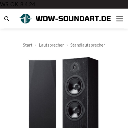
Zum
WS_OK_8.4.24
Inhalt
springen
Start
»
Lautsprecher
»
Standlautsprecher