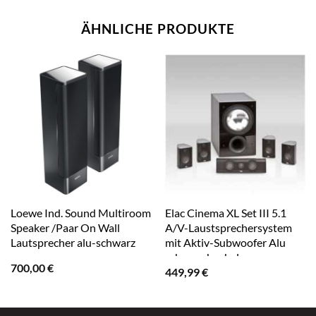
ÄHNLICHE PRODUKTE
Loewe Ind. Sound Multiroom
Elac Cinema XL Set III 5.1
Speaker /Paar On Wall
A/V-Laustsprechersystem
Lautsprecher alu-schwarz
mit Aktiv-Subwoofer Alu
schwarz hochglanz
700,00
€
449,99
€