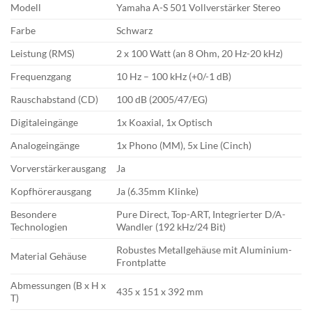
Modell
Yamaha A-S 501 Vollverstärker Stereo
Farbe
Schwarz
Leistung (RMS)
2 x 100 Watt (an 8 Ohm, 20 Hz-20 kHz)
Frequenzgang
10 Hz – 100 kHz (+0/-1 dB)
Rauschabstand (CD)
100 dB (2005/47/EG)
Digitaleingänge
1x Koaxial, 1x Optisch
Analogeingänge
1x Phono (MM), 5x Line (Cinch)
Vorverstärkerausgang
Ja
Kopfhörerausgang
Ja (6.35mm Klinke)
Besondere
Pure Direct, Top-ART, Integrierter D/A-
Technologien
Wandler (192 kHz/24 Bit)
Robustes Metallgehäuse mit Aluminium-
Material Gehäuse
Frontplatte
Abmessungen (B x H x
435 x 151 x 392 mm
T)