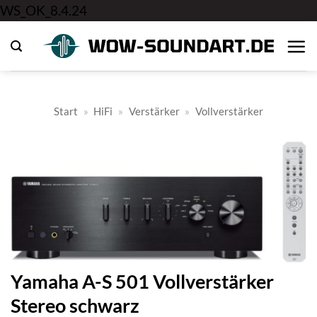
Zum
WS_OK_8.4.24
Inhalt
springen
Start
»
HiFi
»
Verstärker
»
Vollverstärker
Yamaha A-S 501 Vollverstärker
Stereo schwarz