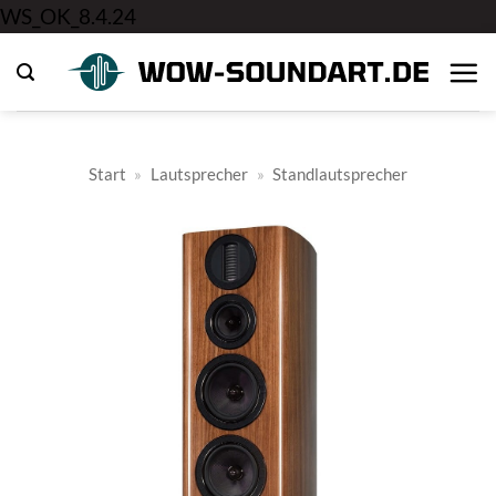
Zum
WS_OK_8.4.24
Inhalt
springen
Start
»
Lautsprecher
»
Standlautsprecher