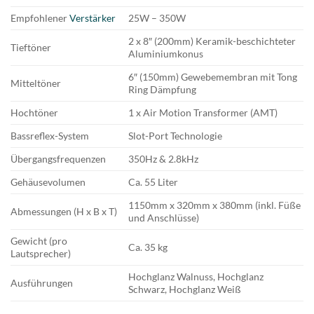
Empfohlener
Verstärker
25W – 350W
2 x 8″ (200mm) Keramik-beschichteter
Tieftöner
Aluminiumkonus
6″ (150mm) Gewebemembran mit Tong
Mitteltöner
Ring Dämpfung
Hochtöner
1 x Air Motion Transformer (AMT)
Bassreflex-System
Slot-Port Technologie
Übergangsfrequenzen
350Hz & 2.8kHz
Gehäusevolumen
Ca. 55 Liter
1150mm x 320mm x 380mm (inkl. Füße
Abmessungen (H x B x T)
und Anschlüsse)
Gewicht (pro
Ca. 35 kg
Lautsprecher)
Hochglanz Walnuss, Hochglanz
Ausführungen
Schwarz, Hochglanz Weiß