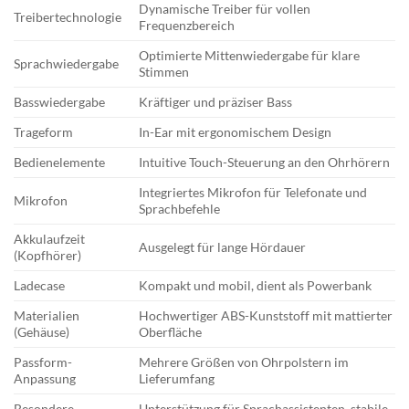
Dynamische Treiber für vollen
Treibertechnologie
Frequenzbereich
Optimierte Mittenwiedergabe für klare
Sprachwiedergabe
Stimmen
Basswiedergabe
Kräftiger und präziser Bass
Trageform
In-Ear mit ergonomischem Design
Bedienelemente
Intuitive Touch-Steuerung an den Ohrhörern
Integriertes Mikrofon für Telefonate und
Mikrofon
Sprachbefehle
Akkulaufzeit
Ausgelegt für lange Hördauer
(Kopfhörer)
Ladecase
Kompakt und mobil, dient als Powerbank
Materialien
Hochwertiger ABS-Kunststoff mit mattierter
(Gehäuse)
Oberfläche
Passform-
Mehrere Größen von Ohrpolstern im
Anpassung
Lieferumfang
Besondere
Unterstützung für Sprachassistenten, stabile