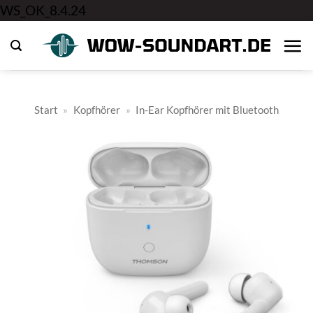
Zum
WS_OK_8.4.24
Inhalt
springen
Start
»
Kopfhörer
»
In-Ear Kopfhörer mit Bluetooth