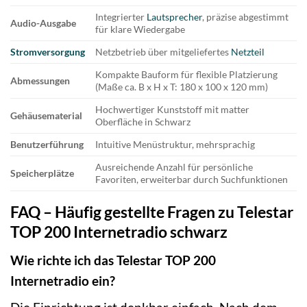
Integrierter
Lautsprecher
, präzise abgestimmt
Audio-Ausgabe
für klare Wiedergabe
Stromversorgung
Netzbetrieb über mitgeliefertes
Netzteil
Kompakte Bauform für flexible Platzierung
Abmessungen
(Maße ca. B x H x T: 180 x 100 x 120 mm)
Hochwertiger Kunststoff mit matter
Gehäusematerial
Oberfläche in Schwarz
Benutzerführung
Intuitive Menüstruktur, mehrsprachig
Ausreichende Anzahl für persönliche
Speicherplätze
Favoriten, erweiterbar durch Suchfunktionen
FAQ – Häufig gestellte Fragen zu Telestar
TOP 200 Internetradio schwarz
Wie richte ich das Telestar TOP 200
Internetradio ein?