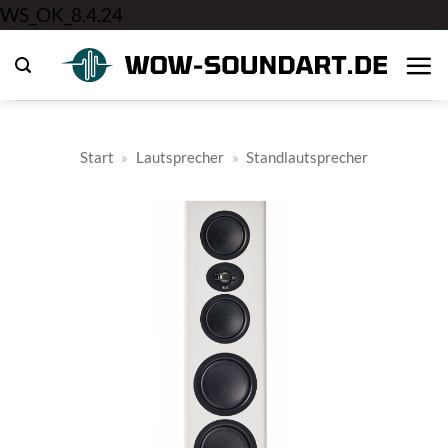
Zum
WS_OK_8.4.24
Inhalt
springen
Start
»
Lautsprecher
»
Standlautsprecher