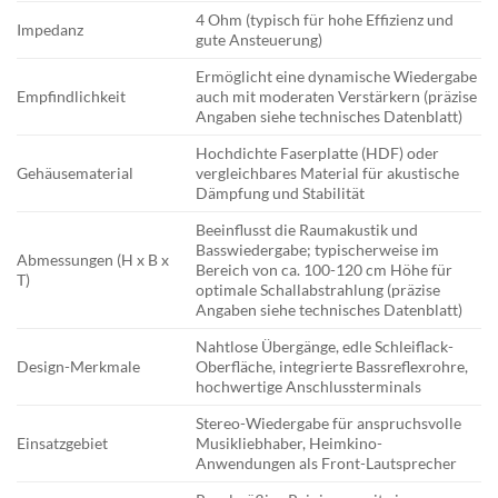
4 Ohm (typisch für hohe Effizienz und
Impedanz
gute Ansteuerung)
Ermöglicht eine dynamische Wiedergabe
Empfindlichkeit
auch mit moderaten Verstärkern (präzise
Angaben siehe technisches Datenblatt)
Hochdichte Faserplatte (HDF) oder
Gehäusematerial
vergleichbares Material für akustische
Dämpfung und Stabilität
Beeinflusst die Raumakustik und
Basswiedergabe; typischerweise im
Abmessungen (H x B x
Bereich von ca. 100-120 cm Höhe für
T)
optimale Schallabstrahlung (präzise
Angaben siehe technisches Datenblatt)
Nahtlose Übergänge, edle Schleiflack-
Design-Merkmale
Oberfläche, integrierte Bassreflexrohre,
hochwertige Anschlussterminals
Stereo-Wiedergabe für anspruchsvolle
Einsatzgebiet
Musikliebhaber, Heimkino-
Anwendungen als Front-Lautsprecher