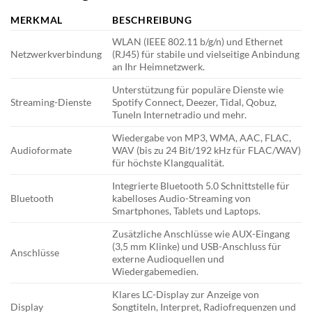
MERKMAL
BESCHREIBUNG
WLAN (IEEE 802.11 b/g/n) und Ethernet
Netzwerkverbindung
(RJ45) für stabile und vielseitige Anbindung
an Ihr Heimnetzwerk.
Unterstützung für populäre Dienste wie
Streaming-Dienste
Spotify Connect, Deezer, Tidal, Qobuz,
TuneIn Internetradio und mehr.
Wiedergabe von MP3, WMA, AAC, FLAC,
Audioformate
WAV (bis zu 24 Bit/192 kHz für FLAC/WAV)
für höchste Klangqualität.
Integrierte Bluetooth 5.0 Schnittstelle für
Bluetooth
kabelloses Audio-Streaming von
Smartphones, Tablets und Laptops.
Zusätzliche Anschlüsse wie AUX-Eingang
(3,5 mm Klinke) und USB-Anschluss für
Anschlüsse
externe Audioquellen und
Wiedergabemedien.
Klares LC-Display zur Anzeige von
Display
Songtiteln, Interpret, Radiofrequenzen und