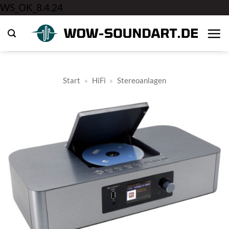
Zum
WS_OK_8.4.24
Inhalt
springen
Start
»
HiFi
»
Stereoanlagen