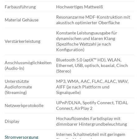
Farbausführung
Hochwertiges Mattweiß
Resonanzarme MDF-Konstruktion mit
Material Gehäuse
akustisch optimierter Oberfläche
Konstante Leistungsausgabe für
dynamischen und klaren Klang
Verstärkerleistung
(Spezifische Wattzahl je nach
Konfiguration)
Bluetooth 5.0 (aptX™ HD), WLAN,
Anschlussmöglichkeiten
Ethernet, USB, optisch, koaxial, Cinch
(Audio-In)
(Stereo)
Unterstützte
MP3, WMA, AAC, FLAC, ALAC, WAV,
Audioformate
AIFF (je nach Plattform und
(Streaming)
Signalquelle)
UPnP/DLNA, Spotify Connect, TIDAL
Netzwerkprotokolle
Connect, AirPlay 2
Hochauflösendes Farbdisplay mit
Display
dimmbarer Hintergrundbeleuchtung
Internes Schaltnetzteil mit geringem
Stromversorgung