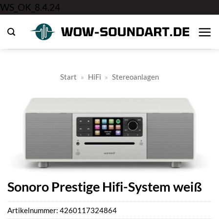
Zum
WS_OK_8.4.24
Inhalt
springen
Start
»
HiFi
»
Stereoanlagen
Sonoro Prestige Hifi-System weiß
Artikelnummer:
4260117324864