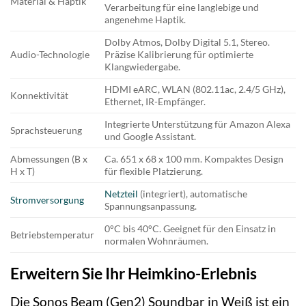
Material & Haptik
Verarbeitung für eine langlebige und
angenehme Haptik.
Dolby Atmos, Dolby Digital 5.1, Stereo.
Audio-Technologie
Präzise Kalibrierung für optimierte
Klangwiedergabe.
HDMI eARC, WLAN (802.11ac, 2.4/5 GHz),
Konnektivität
Ethernet, IR-Empfänger.
Integrierte Unterstützung für Amazon Alexa
Sprachsteuerung
und Google Assistant.
Abmessungen (B x
Ca. 651 x 68 x 100 mm. Kompaktes Design
H x T)
für flexible Platzierung.
Netzteil
(integriert), automatische
Stromversorgung
Spannungsanpassung.
0°C bis 40°C. Geeignet für den Einsatz in
Betriebstemperatur
normalen Wohnräumen.
Erweitern Sie Ihr Heimkino-Erlebnis
Die Sonos Beam (Gen2) Soundbar in Weiß ist ein