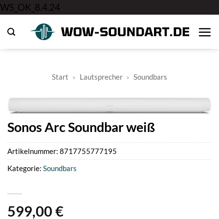
Zum
WS_OK_8.4.24
Inhalt
springen
Start
»
Lautsprecher
»
Soundbars
Sonos Arc Soundbar weiß
Artikelnummer:
8717755777195
Kategorie:
Soundbars
599,00
€