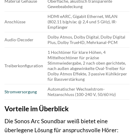
Material Gehäuse
Oberfläche, akustisch transparente
Gewebeabdeckung
HDMI eARC, Gigabit Ethernet, WLAN
Anschlüsse
(802.11 b/g/n/ac @ 2,4 und 5 GHz), IR-
Empfänger
Dolby Atmos, Dolby Digital, Dolby Digital
Audio-Decoder
Plus, Dolby TrueHD, Mehrkanal-PCM
1 Hochtöner für klare Höhen, 4
Mittelhochtöner für präzise
Stimmwiedergabe, 2 nach oben gerichtete,
Treiberkonfiguration
nach außen abgewinkelte Oval-Treiber für
Dolby Atmos Effekte, 3 passive Kühlkörper
für Bassverstärkung
Automatischer Wechselstrom-
Stromversorgung
Netzanschluss (100-240 V, 50/60 Hz)
Vorteile im Überblick
Die Sonos Arc Soundbar weiß bietet eine
überlegene Lösung für anspruchsvolle Hörer: