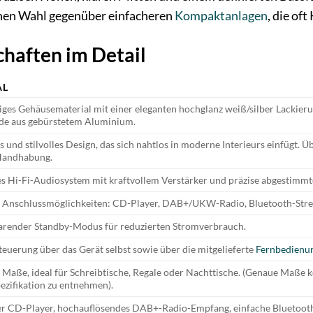
enen Wahl gegenüber einfacheren
Kompaktanlagen
, die of
haften im Detail
AL
es Gehäusematerial mit einer eleganten hochglanz weiß/silber Lackierun
de aus gebürstetem Aluminium.
und stilvolles Design, das sich nahtlos in moderne Interieurs einfügt. Ü
Handhabung.
tes Hi-Fi-Audiosystem mit kraftvollem Verstärker und präzise abgestimm
ge Anschlussmöglichkeiten: CD-Player, DAB+/UKW-Radio, Bluetooth-Str
arender Standby-Modus für reduzierten Stromverbrauch.
Steuerung über das Gerät selbst sowie über die mitgelieferte
Fernbedienu
Maße, ideal für Schreibtische, Regale oder Nachttische. (Genaue Maße k
ezifikation zu entnehmen).
ter CD-Player, hochauflösendes DAB+-Radio-Empfang, einfache Bluetoot