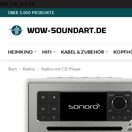
Zum
WS_OK_8.4.24
Inhalt
ÜBER 3.000 PRODUKTE
springen
HEIMKINO
HIFI
KABEL & ZUBEHÖR
KOPFH
Start
»
Radios
»
Radios mit CD-Player