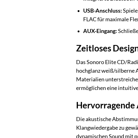
USB-Anschluss:
Spiele
FLAC für maximale Flexi
AUX-Eingang:
Schließe
Zeitloses Desig
Das Sonoro Elite CD/Radio
hochglanz weiß/silberne 
Materialien unterstreiche
ermöglichen eine intuitiv
Hervorragende A
Die akustische Abstimmun
Klangwiedergabe zu gewä
dynamischen Sound mit pr