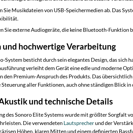
n Sie Musikdateien von USB-Speichermedien ab. Das Sys
bilität.
n Sie externe Audiogeräte, die keine Bluetooth-Funktion 
n und hochwertige Verarbeitung
-System besticht durch sein elegantes Design, das sich h
Ausführung verleiht dem Gerät eine edle und moderne Opt
n den Premium-Anspruch des Produkts. Das übersichtlich 
e Steuerung aller Funktionen, auch ohne ständigen Blick in
kustik und technische Details
g des Sonoro Elite Systems wurde mit größter Sorgfalt 
hrleisten. Die verwendeten
Lautsprecher
und der Verstärk
äzisen Höhen, klaren Mitten und einem definierten Bassf