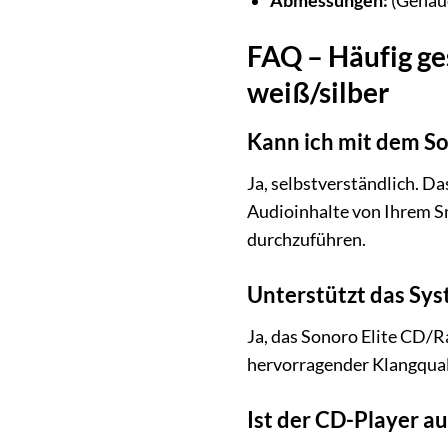
Abmessungen:
(Genaue
FAQ – Häufig ge
weiß/silber
Kann ich mit dem S
Ja, selbstverständlich. Da
Audioinhalte von Ihrem Sm
durchzuführen.
Unterstützt das Sy
Ja, das Sonoro Elite CD/
hervorragender Klangquali
Ist der CD-Player a