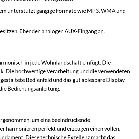
tem unterstützt gängige Formate wie MP3, WMA und
besitzen, über den analogen AUX-Eingang an.
armonisch in jede Wohnlandschaft einfügt. Die
ik. Die hochwertige Verarbeitung und die verwendeten
gestaltete Bedienfeld und das gut ablesbare Display
 die Bedienungsanleitung.
vorgenommen, um eine beeindruckende
er harmonieren perfekt und erzeugen einen vollen,
undament. Diese technische Exzellenz macht das