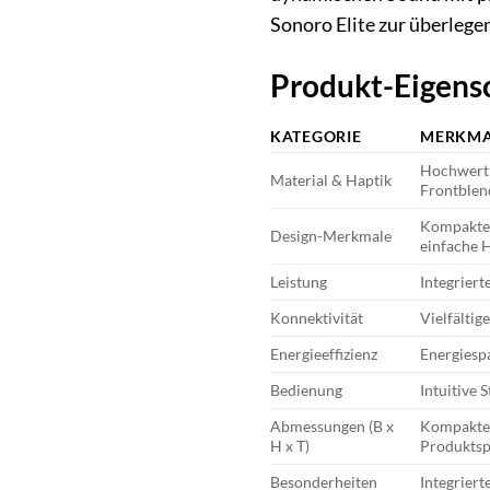
Sonoro Elite zur überleg
Produkt-Eigensc
KATEGORIE
MERKM
Hochwertig
Material & Haptik
Frontblen
Kompaktes 
Design-Merkmale
einfache 
Leistung
Integrier
Konnektivität
Vielfälti
Energieeffizienz
Energiesp
Bedienung
Intuitive 
Abmessungen (B x
Kompakte 
H x T)
Produktsp
Besonderheiten
Integrier