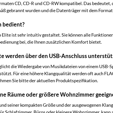
ormaten CD, CD-R und CD-RW kompatibel. Das bedeutet, d
mäß gebrannt wurden und die Datenträger mit dem Forma
m bedient?
lite ist sehr intuitiv gestaltet. Sie können alle Funktion
bedienung bei, die Ihnen zusätzlichen Komfort bietet.
e werden über den USB-Anschluss unterstüt
licht die Wiedergabe von Musikdateien von einem USB
rstützt. Für eine höhere Klangqualität werden oft auch F
ehmen Sie bitte der aktuellen Produktspezifikation.
leine Räume oder größere Wohnzimmer geeign
grund seiner kompakten Größe und der ausgewogenen Klangw
für Schlafzimmer, Büros oder kleinere Wohnzimmer, kann 