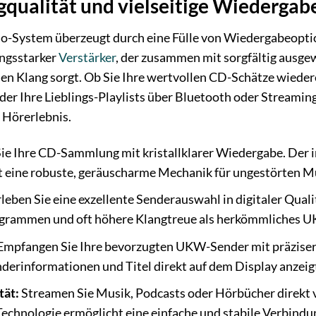
gqualität und vielseitige Wiederga
o-System überzeugt durch eine Fülle von Wiedergabeoptio
ungsstarker
Verstärker
, der zusammen mit sorgfältig ausgew
n Klang sorgt. Ob Sie Ihre wertvollen CD-Schätze wiede
r Ihre Lieblings-Playlists über Bluetooth oder Streaming
 Hörerlebnis.
e Ihre CD-Sammlung mit kristallklarer Wiedergabe. Der 
 eine robuste, geräuscharme Mechanik für ungestörten M
leben Sie eine exzellente Senderauswahl in digitaler Qual
rogrammen und oft höhere Klangtreue als herkömmliches 
Empfangen Sie Ihre bevorzugten UKW-Sender mit präziser
nderinformationen und Titel direkt auf dem Display anzeig
tät:
Streamen Sie Musik, Podcasts oder Hörbücher direkt 
Technologie ermöglicht eine einfache und stabile Verbindu