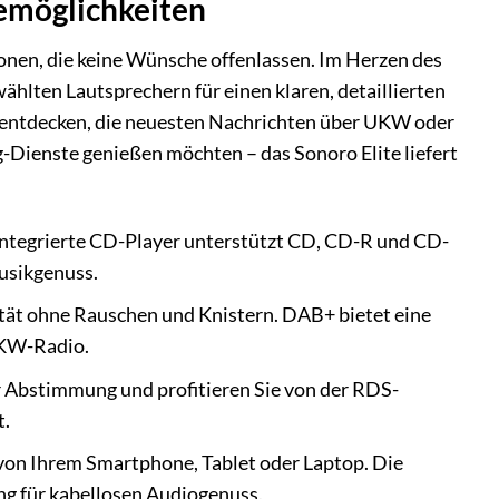
bemöglichkeiten
nen, die keine Wünsche offenlassen. Im Herzen des
ählten Lautsprechern für einen klaren, detaillierten
rentdecken, die neuesten Nachrichten über UKW oder
-Dienste genießen möchten – das Sonoro Elite liefert
integrierte CD-Player unterstützt CD, CD-R und CD-
usikgenuss.
ität ohne Rauschen und Knistern. DAB+ bietet eine
UKW-Radio.
 Abstimmung und profitieren Sie von der RDS-
t.
von Ihrem Smartphone, Tablet oder Laptop. Die
ng für kabellosen Audiogenuss.