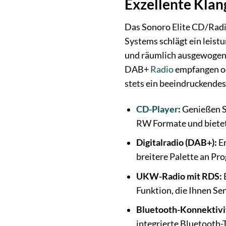
Exzellente Klan
Das Sonoro Elite CD/Radi
Systems schlägt ein leist
und räumlich ausgewogene
DAB+
Radio
empfangen ode
stets ein beeindruckendes
CD-Player
:
Genießen Si
RW Formate und bietet
Digitalradio (DAB+):
Er
breitere Palette an P
UKW-Radio mit RDS:
Funktion, die Ihnen Se
Bluetooth-Konnektivi
integrierte Bluetooth-