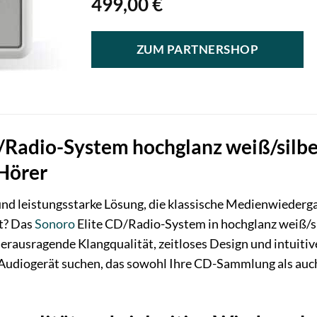
499,00
€
ZUM PARTNERSHOP
/Radio-System hochglanz weiß/silber
Hörer
und leistungsstarke Lösung, die klassische Medienwiederg
t? Das
Sonoro
Elite CD/Radio-System in hochglanz weiß/sil
erausragende Klangqualität, zeitloses Design und intuitive 
ges Audiogerät suchen, das sowohl Ihre CD-Sammlung als a