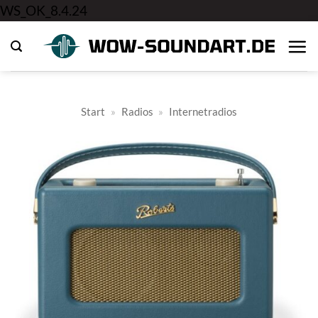
Zum
WS_OK_8.4.24
Inhalt
springen
Start
»
Radios
»
Internetradios