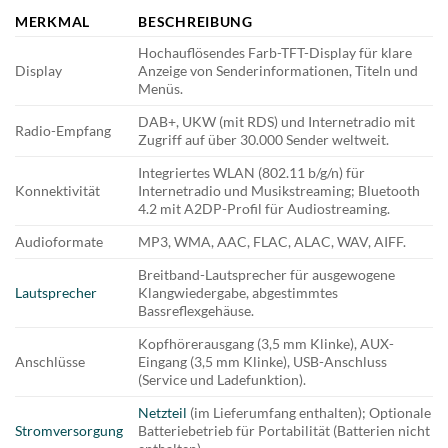
MERKMAL
BESCHREIBUNG
Hochauflösendes Farb-TFT-Display für klare
Display
Anzeige von Senderinformationen, Titeln und
Menüs.
DAB+, UKW (mit RDS) und Internetradio mit
Radio-Empfang
Zugriff auf über 30.000 Sender weltweit.
Integriertes WLAN (802.11 b/g/n) für
Konnektivität
Internetradio und Musikstreaming; Bluetooth
4.2 mit A2DP-Profil für Audiostreaming.
Audioformate
MP3, WMA, AAC, FLAC, ALAC, WAV, AIFF.
Breitband-Lautsprecher für ausgewogene
Lautsprecher
Klangwiedergabe, abgestimmtes
Bassreflexgehäuse.
Kopfhörerausgang (3,5 mm Klinke), AUX-
Anschlüsse
Eingang (3,5 mm Klinke), USB-Anschluss
(Service und Ladefunktion).
Netzteil
(im Lieferumfang enthalten); Optionale
Stromversorgung
Batteriebetrieb für Portabilität (Batterien nicht