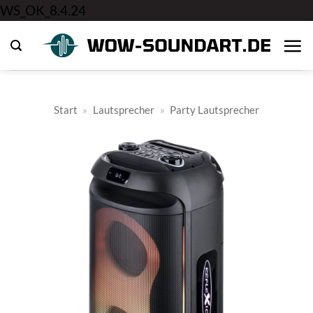
Zum
WS_OK_8.4.24
Inhalt
springen
Start
»
Lautsprecher
»
Party Lautsprecher