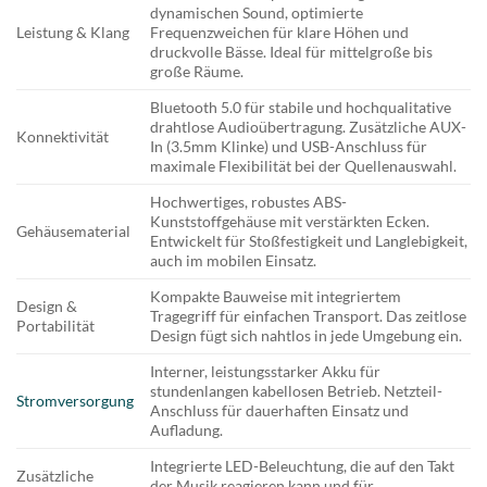
dynamischen Sound, optimierte
Leistung & Klang
Frequenzweichen für klare Höhen und
druckvolle Bässe. Ideal für mittelgroße bis
große Räume.
Bluetooth 5.0 für stabile und hochqualitative
drahtlose Audioübertragung. Zusätzliche AUX-
Konnektivität
In (3.5mm Klinke) und USB-Anschluss für
maximale Flexibilität bei der Quellenauswahl.
Hochwertiges, robustes ABS-
Kunststoffgehäuse mit verstärkten Ecken.
Gehäusematerial
Entwickelt für Stoßfestigkeit und Langlebigkeit,
auch im mobilen Einsatz.
Kompakte Bauweise mit integriertem
Design &
Tragegriff für einfachen Transport. Das zeitlose
Portabilität
Design fügt sich nahtlos in jede Umgebung ein.
Interner, leistungsstarker Akku für
stundenlangen kabellosen Betrieb. Netzteil-
Stromversorgung
Anschluss für dauerhaften Einsatz und
Aufladung.
Integrierte LED-Beleuchtung, die auf den Takt
Zusätzliche
der Musik reagieren kann und für