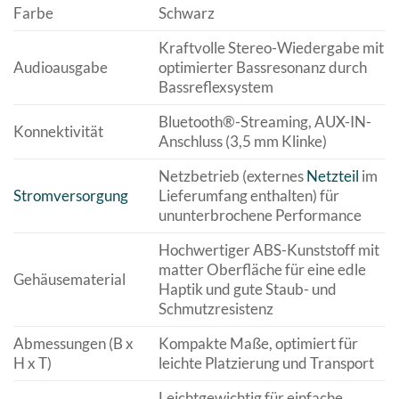
Farbe
Schwarz
Kraftvolle Stereo-Wiedergabe mit
Audioausgabe
optimierter Bassresonanz durch
Bassreflexsystem
Bluetooth®-Streaming, AUX-IN-
Konnektivität
Anschluss (3,5 mm Klinke)
Netzbetrieb (externes
Netzteil
im
Stromversorgung
Lieferumfang enthalten) für
ununterbrochene Performance
Hochwertiger ABS-Kunststoff mit
matter Oberfläche für eine edle
Gehäusematerial
Haptik und gute Staub- und
Schmutzresistenz
Abmessungen (B x
Kompakte Maße, optimiert für
H x T)
leichte Platzierung und Transport
Leichtgewichtig für einfache