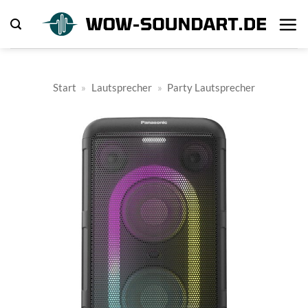
Zum
Inhalt
springen
Start
»
Lautsprecher
»
Party Lautsprecher