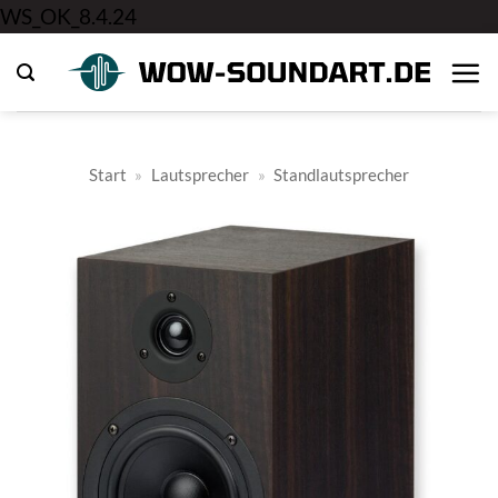
Zum
WS_OK_8.4.24
Inhalt
springen
Start
»
Lautsprecher
»
Standlautsprecher