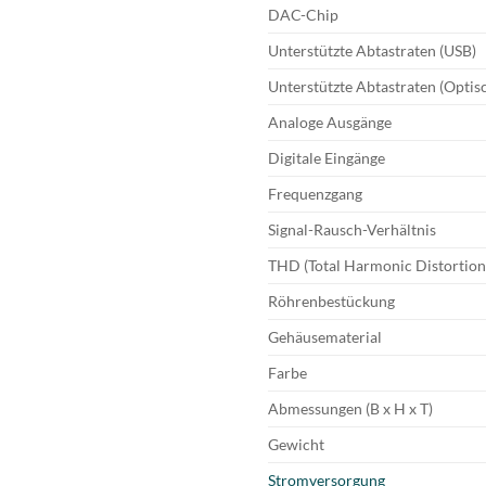
DAC-Chip
Unterstützte Abtastraten (USB)
Unterstützte Abtastraten (Optis
Analoge Ausgänge
Digitale Eingänge
Frequenzgang
Signal-Rausch-Verhältnis
THD (Total Harmonic Distortion
Röhrenbestückung
Gehäusematerial
Farbe
Abmessungen (B x H x T)
Gewicht
Stromversorgung