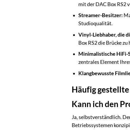
mit der DAC Box RS2 v
Streamer-Besitzer:
Max
Studioqualität.
Vinyl-Liebhaber, die d
Box RS2 die Brücke zu 
Minimalistische HiFi-
zentrales Element Ihre
Klangbewusste Filmli
Häufig gestellt
Kann ich den P
Ja, selbstverständlich. 
Betriebssystemen konzipie