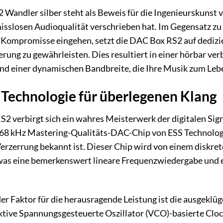
Wandler silber steht als Beweis für die Ingenieurskunst v
sslosen Audioqualität verschrieben hat. Im Gegensatz zu
he Kompromisse eingehen, setzt die DAC Box RS2 auf dediz
erung zu gewährleisten. Dies resultiert in einer hörbar ve
d einer dynamischen Bandbreite, die Ihre Musik zum Leb
Technologie für überlegenen Klang
2 verbirgt sich ein wahres Meisterwerk der digitalen Signa
/768 kHz Mastering-Qualitäts-DAC-Chip von ESS Technolog
Verzerrung bekannt ist. Dieser Chip wird von einem diskr
, was eine bemerkenswert lineare Frequenzwiedergabe un
er Faktor für die herausragende Leistung ist die ausgeklü
ktive Spannungsgesteuerte Oszillator (VCO)-basierte Cloc