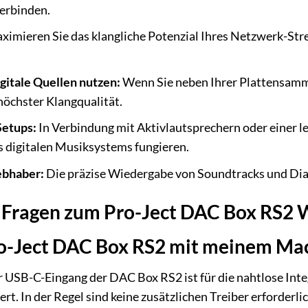
erbinden.
imieren Sie das klangliche Potenzial Ihres Netzwerk-Stre
igitale Quellen nutzen:
Wenn Sie neben Ihrer Plattensamml
höchster Klangqualität.
Setups:
In Verbindung mit Aktivlautsprechern oder einer l
s digitalen Musiksystems fungieren.
ebhaber:
Die präzise Wiedergabe von Soundtracks und Dial
e Fragen zum Pro-Ject DAC Box RS2 W
ro-Ject DAC Box RS2 mit meinem Ma
Der USB-C-Eingang der DAC Box RS2 ist für die nahtlose I
rt. In der Regel sind keine zusätzlichen Treiber erforderl