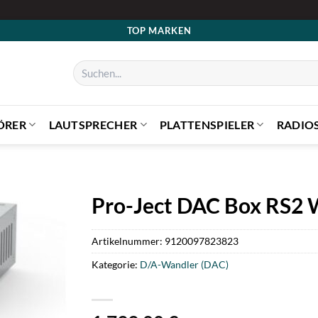
TOP MARKEN
Suchen
nach:
ÖRER
LAUTSPRECHER
PLATTENSPIELER
RADIO
Pro-Ject DAC Box RS2 W
Artikelnummer:
9120097823823
Kategorie:
D/A-Wandler (DAC)