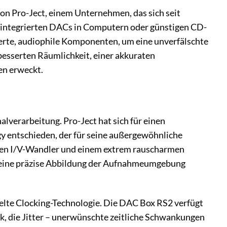
on Pro-Ject, einem Unternehmen, das sich seit
 integrierten DACs in Computern oder günstigen CD-
ierte, audiophile Komponenten, um eine unverfälschte
rbesserten Räumlichkeit, einer akkuraten
en erweckt.
lverarbeitung. Pro-Ject hat sich für einen
y entschieden, der für seine außergewöhnliche
eten I/V-Wandler und einem extrem rauscharmen
d eine präzise Abbildung der Aufnahmeumgebung
gelte Clocking-Technologie. Die DAC Box RS2 verfügt
k, die Jitter – unerwünschte zeitliche Schwankungen