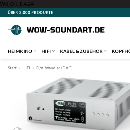
Zum
WS_OK_8.4.24
Inhalt
ÜBER 3.000 PRODUKTE
springen
HEIMKINO
HIFI
KABEL & ZUBEHÖR
KOPFH
Start
»
HiFi
»
D/A-Wandler (DAC)