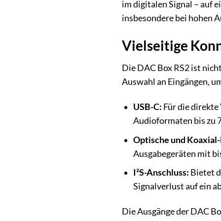
im digitalen Signal – auf
insbesondere bei hohen A
Vielseitige Kon
Die DAC Box RS2 ist nicht 
Auswahl an Eingängen, um
USB-C:
Für die direkt
Audioformaten bis zu
Optische und Koaxial-
Ausgabegeräten mit bi
I²S-Anschluss:
Bietet d
Signalverlust auf ein 
Die Ausgänge der DAC Box 