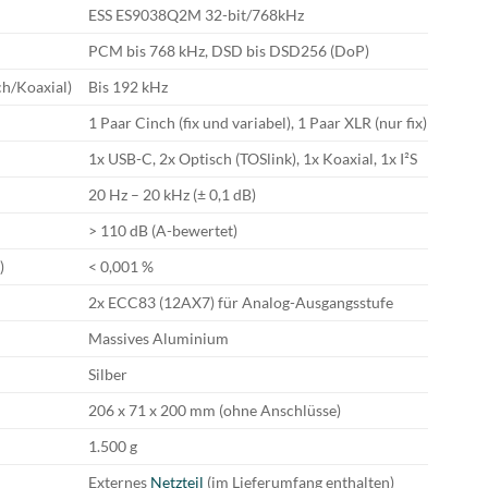
ESS ES9038Q2M 32-bit/768kHz
PCM bis 768 kHz, DSD bis DSD256 (DoP)
ch/Koaxial)
Bis 192 kHz
1 Paar Cinch (fix und variabel), 1 Paar XLR (nur fix)
1x USB-C, 2x Optisch (TOSlink), 1x Koaxial, 1x I²S
20 Hz – 20 kHz (± 0,1 dB)
> 110 dB (A-bewertet)
)
< 0,001 %
2x ECC83 (12AX7) für Analog-Ausgangsstufe
Massives Aluminium
Silber
206 x 71 x 200 mm (ohne Anschlüsse)
1.500 g
Externes
Netzteil
(im Lieferumfang enthalten)