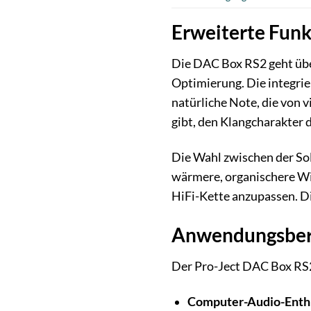
Erweiterte Funk
Die DAC Box RS2 geht über
Optimierung. Die integri
natürliche Note, die von 
gibt, den Klangcharakter 
Die Wahl zwischen der So
wärmere, organischere Wie
HiFi-Kette anzupassen. Die
Anwendungsbere
Der Pro-Ject DAC Box RS2 
Computer-Audio-Enthu