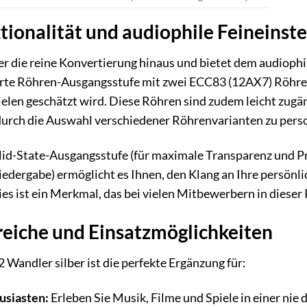
tionalität und audiophile Feineinst
 die reine Konvertierung hinaus und bietet dem audiophil
erte Röhren-Ausgangsstufe mit zwei ECC83 (12AX7) Röhren
vielen geschätzt wird. Diese Röhren sind zudem leicht zugä
durch die Auswahl verschiedener Röhrenvarianten zu perso
lid-State-Ausgangsstufe (für maximale Transparenz und Pr
dergabe) ermöglicht es Ihnen, den Klang an Ihre persönlic
s ist ein Merkmal, das bei vielen Mitbewerbern in dieser P
iche und Einsatzmöglichkeiten
Wandler silber ist die perfekte Ergänzung für:
siasten:
Erleben Sie Musik, Filme und Spiele in einer ni