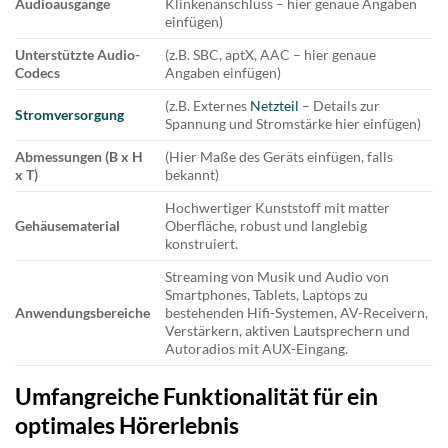
Audioausgänge
Klinkenanschluss – hier genaue Angaben
einfügen)
Unterstützte Audio-
(z.B. SBC, aptX, AAC – hier genaue
Codecs
Angaben einfügen)
(z.B. Externes
Netzteil
– Details zur
Stromversorgung
Spannung und Stromstärke hier einfügen)
Abmessungen (B x H
(Hier Maße des Geräts einfügen, falls
x T)
bekannt)
Hochwertiger Kunststoff mit matter
Gehäusematerial
Oberfläche, robust und langlebig
konstruiert.
Streaming von Musik und Audio von
Smartphones, Tablets, Laptops zu
Anwendungsbereiche
bestehenden Hifi-Systemen, AV-Receivern,
Verstärkern, aktiven Lautsprechern und
Autoradios mit AUX-Eingang.
Umfangreiche Funktionalität für ein
optimales Hörerlebnis