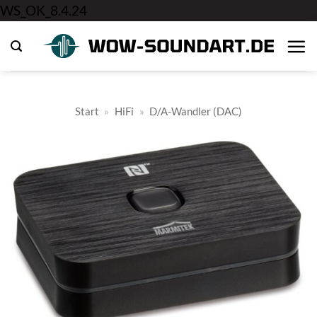
Zum
WS_OK_8.4.24
Inhalt
springen
Start
»
HiFi
»
D/A-Wandler (DAC)