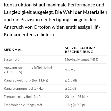
Konstruktion ist auf maximale Performance und
Langlebigkeit ausgelegt. Die Wahl der Materialien
und die Präzision der Fertigung spiegeln den
Anspruch von Ortofon wider, erstklassige Hifi-
Komponenten zu liefern.
SPEZIFIKATION /
MERKMAL
BESCHREIBUNG
Systemtyp
Moving Magnet (MM)
Ausgangsspannung (effektiv bei 1
4.8 mV
kHz, 5 cm/s)
Kanalabweichung (bei 1 kHz)
≤ 1.5 dB
Kanaltrennung (bei 1 kHz)
≥ 22 dB
Frequenzgang (bei -3 dB)
20 Hz – 25 kHz
Empfohlene Auflagekraft
1.8 g (± 0.2 g)