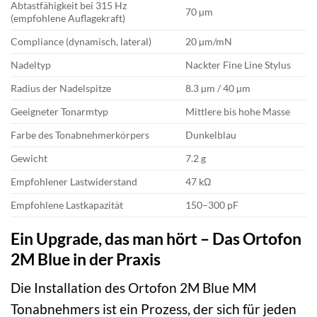
Abtastfähigkeit bei 315 Hz
70 µm
(empfohlene Auflagekraft)
Compliance (dynamisch, lateral)
20 µm/mN
Nadeltyp
Nackter Fine Line Stylus
Radius der Nadelspitze
8.3 µm / 40 µm
Geeigneter Tonarmtyp
Mittlere bis hohe Masse
Farbe des Tonabnehmerkörpers
Dunkelblau
Gewicht
7.2 g
Empfohlener Lastwiderstand
47 kΩ
Empfohlene Lastkapazität
150–300 pF
Ein Upgrade, das man hört – Das Ortofon
2M Blue in der Praxis
Die Installation des Ortofon 2M Blue MM
Tonabnehmers ist ein Prozess, der sich für jeden