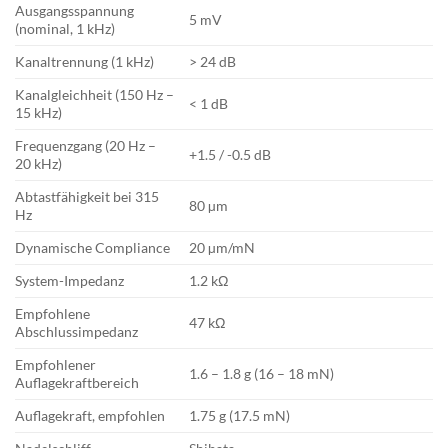
Ausgangsspannung
5 mV
(nominal, 1 kHz)
Kanaltrennung (1 kHz)
> 24 dB
Kanalgleichheit (150 Hz –
< 1 dB
15 kHz)
Frequenzgang (20 Hz –
+1.5 / -0.5 dB
20 kHz)
Abtastfähigkeit bei 315
80 µm
Hz
Dynamische Compliance
20 µm/mN
System-Impedanz
1.2 kΩ
Empfohlene
47 kΩ
Abschlussimpedanz
Empfohlener
1.6 – 1.8 g (16 – 18 mN)
Auflagekraftbereich
Auflagekraft, empfohlen
1.75 g (17.5 mN)