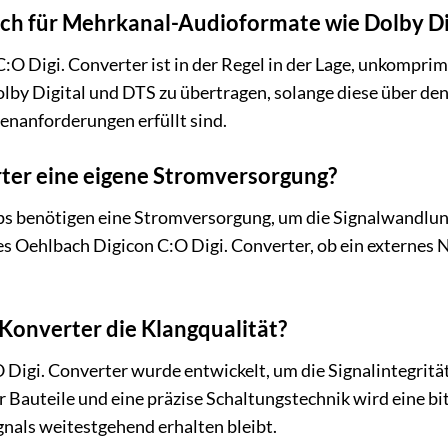
uch für Mehrkanal-Audioformate wie Dolby Di
C:O Digi. Converter ist in der Regel in der Lage, unkomp
by Digital und DTS zu übertragen, solange diese über de
enanforderungen erfüllt sind.
ter eine eigene Stromversorgung?
ps benötigen eine Stromversorgung, um die Signalwandlung
s Oehlbach Digicon C:O Digi. Converter, ob ein externes N
 Konverter die Klangqualität?
Digi. Converter wurde entwickelt, um die Signalintegritä
auteile und eine präzise Schaltungstechnik wird eine bit
gnals weitestgehend erhalten bleibt.