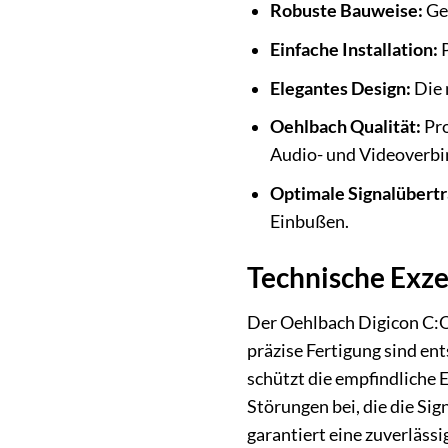
Robuste Bauweise:
Geh
Einfache Installation:
P
Elegantes Design:
Die 
Oehlbach Qualität:
Pro
Audio- und Videoverb
Optimale Signalübertr
Einbußen.
Technische Exze
Der Oehlbach Digicon C:O 
präzise Fertigung sind en
schützt die empfindliche 
Störungen bei, die die Si
garantiert eine zuverläss