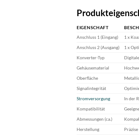
Produkteigensc
EIGENSCHAFT
BESCH
Anschluss 1 (Eingang)
1 x Koa
Anschluss 2 (Ausgang)
1 x Opt
Konverter-Typ
Digital
Gehäusematerial
Hochwe
Oberfläche
Metalli
Signalintegrität
Optimie
Stromversorgung
In der R
Kompatibilität
Geeigne
Abmessungen (ca.)
Kompakt
Herstellung
Präzise