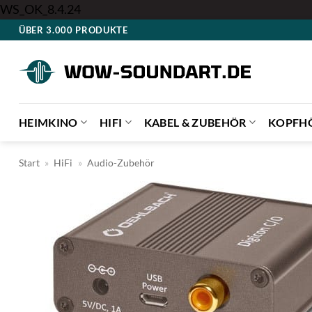
Zum
WS_OK_8.4.24
Inhalt
ÜBER 3.000 PRODUKTE
springen
HEIMKINO
HIFI
KABEL & ZUBEHÖR
KOPFH
Start
»
HiFi
»
Audio-Zubehör