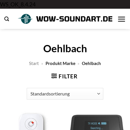
Zum
WS_OK_8.4.24
Inhalt
springen
Oehlbach
Start
»
Produkt Marke
»
Oehlbach
FILTER