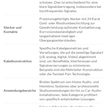
schützen. Dies ist entscheidend für eine
klare Signalübertragung, insbesondere bei
hochfrequenten Signalen.
Präzisionsgefertigte Stecker mit 24 Karat
Gold- oder Rhodiumbeschichtung zur
Stecker und
Gewährleistung optimaler Kontaktierung,
Kontakte
Korrosionsbeständigkeit und
langanhaltend niedrigen
Übergangswiderständen.
Spezifische Kabelgeometrien und
Verseilungen, die auf die jeweilige Signalart
(z.B. analog, digital, Video) abgestimmt
Kabelkonstruktion
sind, um Skineffekte, Interferenzen und
Signalverzerrungen zu minimieren.
Beispiele sind die Mehrleiter-Konstruktion
oder die Twisted-Pair-Technologie.
Breites Spektrum von Home-Audio- und
Heimkino-Systemen über professionelle
Anwendungsbereiche
Studioanwendungen bis hin zu Car-Audio-
Installationen. Jede Kategorie profitiert
von spezifisch entwickelten Lösungen.
Fokus auf Produkte, die nicht nur die