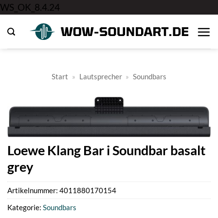
Zum
WS_OK_8.4.24
Inhalt
springen
Start
»
Lautsprecher
»
Soundbars
Loewe Klang Bar i Soundbar basalt
grey
Artikelnummer:
4011880170154
Kategorie:
Soundbars