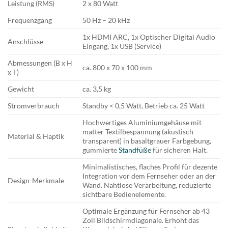
Leistung (RMS)
2 x 80 Watt
Frequenzgang
50 Hz – 20 kHz
1x HDMI ARC, 1x Optischer Digital Audio
Anschlüsse
Eingang, 1x USB (Service)
Abmessungen (B x H
ca. 800 x 70 x 100 mm
x T)
Gewicht
ca. 3,5 kg
Stromverbrauch
Standby < 0,5 Watt, Betrieb ca. 25 Watt
Hochwertiges Aluminiumgehäuse mit
matter Textilbespannung (akustisch
Material & Haptik
transparent) in basaltgrauer Farbgebung,
gummierte
Standfüße
für sicheren Halt.
Minimalistisches, flaches Profil für dezente
Integration vor dem Fernseher oder an der
Design-Merkmale
Wand. Nahtlose Verarbeitung, reduzierte
sichtbare Bedienelemente.
Optimale Ergänzung für Fernseher ab 43
Zoll Bildschirmdiagonale. Erhöht das