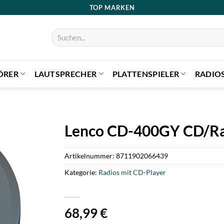
TOP MARKEN
Suchen
nach:
ÖRER
LAUTSPRECHER
PLATTENSPIELER
RADIO
Lenco CD-400GY CD/Ra
Artikelnummer:
8711902066439
Kategorie:
Radios mit CD-Player
68,99
€