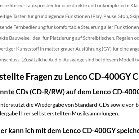
ierte Stereo-Lautsprecher für eine direkte und unkomplizierte Kl
eitige Tasten für grundlegende Funktionen (Play, Pause, Stop, Skip
ende Fernbedienung für komfortable Steuerung aller Funktionen 
te Bauweise, ideal für Platzierung auf Schreibtischen, Regalen o
rtiger Kunststoff in matter grauer Ausführung (GY) für eine ang
nschluss. (Zusätzliche Audio-Ausgänge sind bei diesem Modell ty
estellte Fragen zu Lenco CD-400GY
annte CDs (CD-R/RW) auf dem Lenco CD-400G
unterstützt die Wiedergabe von Standard-CDs sowie von 
dergabe Ihrer selbst erstellten Musiksammlungen.
der kann ich mit dem Lenco CD-400GY speich