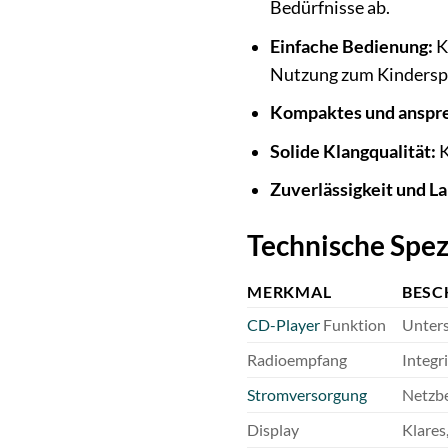
Bedürfnisse ab.
Einfache Bedienung:
K
Nutzung zum Kinderspi
Kompaktes und anspr
Solide Klangqualität:
K
Zuverlässigkeit und La
Technische Spez
MERKMAL
BESC
CD-Player
Funktion
Unters
Radioempfang
Integr
Stromversorgung
Netzbe
Display
Klares