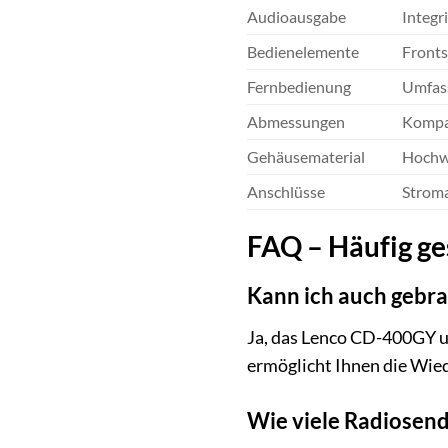
Audioausgabe
Integr
Bedienelemente
Fronts
Fernbedienung
Umfass
Abmessungen
Kompak
Gehäusematerial
Hochwe
Anschlüsse
Stroma
FAQ – Häufig g
Kann ich auch gebr
Ja, das Lenco CD-400GY 
ermöglicht Ihnen die Wie
Wie viele Radiosen