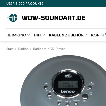
Zum
ÜBER 3.000 PRODUKTE
Inhalt
springen
HEIMKINO
HIFI
KABEL & ZUBEHÖR
KOPFH
Start
»
Radios
»
Radios mit CD-Player