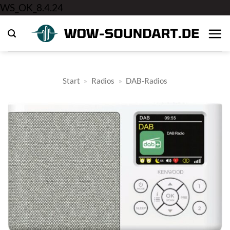
Zum
WS_OK_8.4.24
Inhalt
springen
Start
»
Radios
»
DAB-Radios