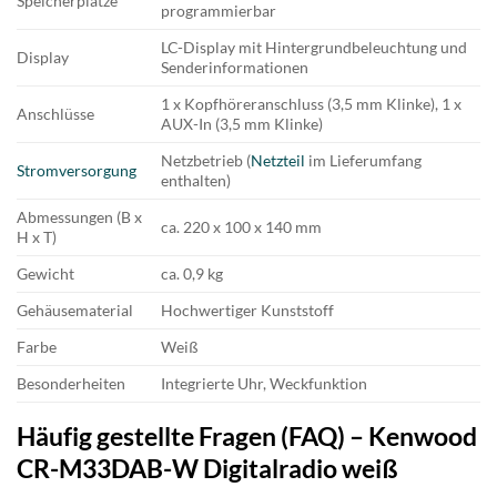
Speicherplätze
programmierbar
LC-Display mit Hintergrundbeleuchtung und
Display
Senderinformationen
1 x Kopfhöreranschluss (3,5 mm Klinke), 1 x
Anschlüsse
AUX-In (3,5 mm Klinke)
Netzbetrieb (
Netzteil
im Lieferumfang
Stromversorgung
enthalten)
Abmessungen (B x
ca. 220 x 100 x 140 mm
H x T)
Gewicht
ca. 0,9 kg
Gehäusematerial
Hochwertiger Kunststoff
Farbe
Weiß
Besonderheiten
Integrierte Uhr, Weckfunktion
Häufig gestellte Fragen (FAQ) – Kenwood
CR-M33DAB-W Digitalradio weiß