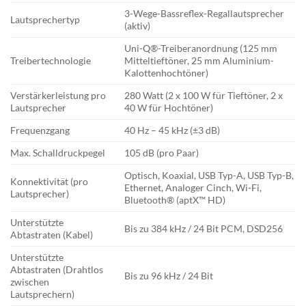
3-Wege-Bassreflex-Regallautsprecher
Lautsprechertyp
(aktiv)
Uni-Q®-Treiberanordnung (125 mm
Treibertechnologie
Mitteltieftöner, 25 mm Aluminium-
Kalottenhochtöner)
Verstärkerleistung pro
280 Watt (2 x 100 W für Tieftöner, 2 x
Lautsprecher
40 W für Hochtöner)
Frequenzgang
40 Hz – 45 kHz (±3 dB)
Max. Schalldruckpegel
105 dB (pro Paar)
Optisch, Koaxial, USB Typ-A, USB Typ-B,
Konnektivität (pro
Ethernet, Analoger Cinch, Wi-Fi,
Lautsprecher)
Bluetooth® (aptX™ HD)
Unterstützte
Bis zu 384 kHz / 24 Bit PCM, DSD256
Abtastraten (Kabel)
Unterstützte
Abtastraten (Drahtlos
Bis zu 96 kHz / 24 Bit
zwischen
Lautsprechern)